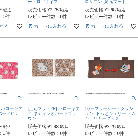
ートロゴタイプ
ロリアン_足元マット
50
販売価格
¥
2,750
販売価格
¥
1,980
税込
税込
税込
：0件
レビュー件数：0件
レビュー件数：0件
れる
カートに入れる
カートに入れる
] ハローキテ
[足元マット2P] ハローキテ
[カーフリーシートクッシ
パードピン
ィ キティレオパードブラ
ョン] トムとジェリー トム
ウン
ジェリカーグッズ
80
販売価格
¥
1,980
販売価格
¥
2,750
税込
税込
税込
：0件
レビュー件数：0件
レビュー件数：0件