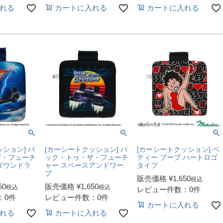
れる
カートに入れる
カートに入れる
ション] バ
[カーシートクッション] バ
[カーシートクッション] ベ
ザ・フューチ
ック・トゥ・ザ・フューチ
ティー ブープ ハートロゴ
ダウンドラ
ャー スペースアンドワー
タイプ
プ
販売価格
¥
1,650
税込
50
販売価格
¥
1,650
税込
税込
レビュー件数：0件
：0件
レビュー件数：0件
カートに入れる
れる
カートに入れる