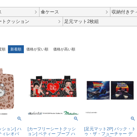
ス
傘ケース
収納付きテ
ートクッション
足元マット2枚組
度順
新着順
価格が安い順
価格が高い順
ション] ハ
[カーフリーシートクッシ
[足元マット2P] バック・ト
ティレオパ
ョン] ベティー ブープ ハ
ゥ・ザ・フューチャー デ