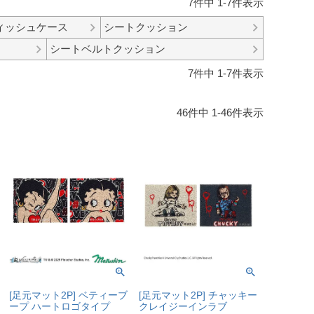
7
件中
1
-
7
件表示
ィッシュケース
シートクッション
シートベルトクッション
7
件中
1
-
7
件表示
46
件中
1
-
46
件表示
[足元マット2P] ベティーブ
[足元マット2P] チャッキー
ープ ハートロゴタイプ
クレイジーインラブ