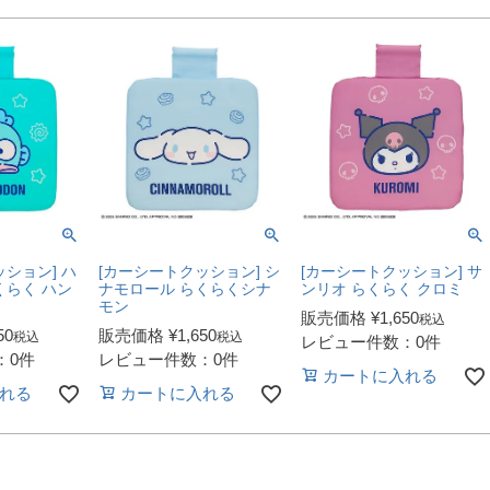
ション] ハ
[カーシートクッション] シ
[カーシートクッション] サ
くらく ハン
ナモロール らくらくシナ
ンリオ らくらく クロミ
モン
販売価格
¥
1,650
税込
50
販売価格
¥
1,650
税込
税込
レビュー件数：0件
：0件
レビュー件数：0件
カートに入れる
れる
カートに入れる