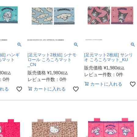
組] ハンギ
[足元マット2枚組] シナモ
[足元マット2枚組] サンリ
ろマット
ロール ころころマット
オ ころころマット_KU
_CN
販売価格
¥
1,980
税込
80
販売価格
¥
1,980
税込
税込
レビュー件数：0件
：0件
レビュー件数：0件
カートに入れる
れる
カートに入れる