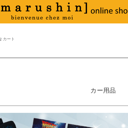
タオル
並び順
新着順
古い順
価格が
キーワードヒット順
検索
カート
検索
カー用品