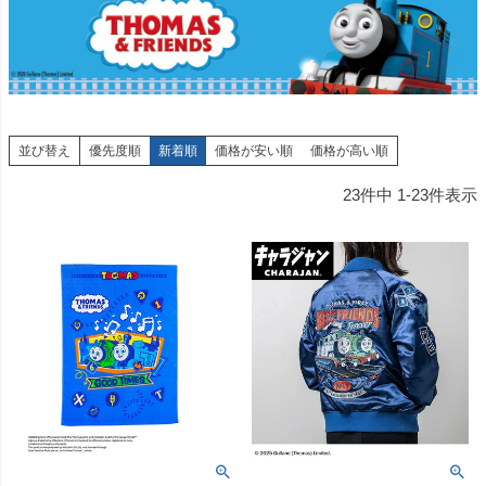
並び替え
優先度順
新着順
価格が安い順
価格が高い順
23
件中
1
-
23
件表示