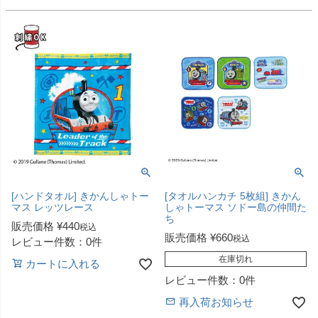
[ハンドタオル] きかんしゃトー
[タオルハンカチ 5枚組] きかん
マス レッツレース
しゃトーマス ソドー島の仲間た
ち
販売価格
¥
440
税込
販売価格
¥
660
税込
レビュー件数：0件
在庫切れ
カートに入れる
レビュー件数：0件
再入荷お知らせ