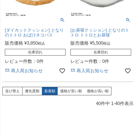
[ダイカットクッション] となり
[お昼寝クッション] となりのト
のトトロ おばけネコバス
トロ トトロとお昼寝
販売価格
¥
3,850
販売価格
¥
5,500
税込
税込
在庫切れ
在庫切れ
レビュー件数：0件
レビュー件数：0件
再入荷お知らせ
再入荷お知らせ
並び替え
優先度順
新着順
価格が安い順
価格が高い順
40
件中
1
-
40
件表示