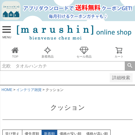
並び順
新着順
古い順
価格が安い順
MENU
価格が高い順
レビュー順
キーワードヒット順
TOP
新着商品
セール商品
カート
検索
詳細検索
HOME
インテリア雑貨
クッション
クッション
並び替え
優先度順
新着順
価格が安い順
価格が高い順