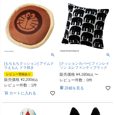
[もちもちクッション] アイムド
[クッションカバー] フィンレイ
ラえもん ドラ焼き
ソン エレファンティブラック
販売価格
¥
4,180
〜
レビュー登録あり
税込
販売価格
¥
2,200
レビュー件数：0件
税込
レビュー件数：1件
詳細を見る
カートに入れる