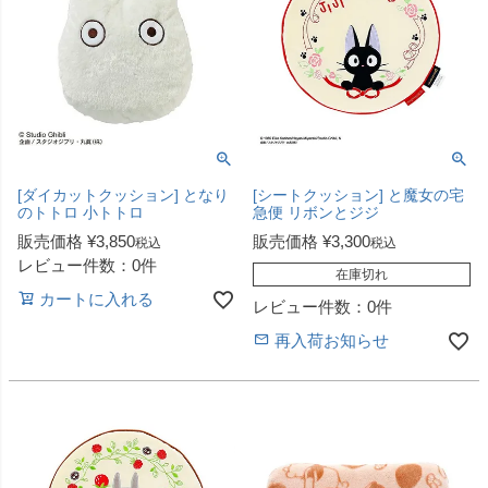
[ダイカットクッション] となり
[シートクッション] と魔女の宅
のトトロ 小トトロ
急便 リボンとジジ
販売価格
¥
3,850
販売価格
¥
3,300
税込
税込
レビュー件数：0件
在庫切れ
カートに入れる
レビュー件数：0件
再入荷お知らせ