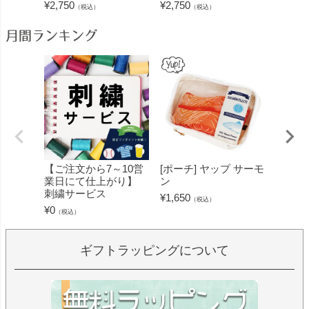
¥
2,750
¥
2,750
（税込）
（税込）
月間ランキング
【ご注文から7～10営
[ポーチ] ヤップ サーモ
[フェ
業日にて仕上がり】
ン
ミン 
刺繍サービス
ープル
¥
1,650
（税込）
¥
0
¥
1,430
（税込）
ギフトラッピングについて