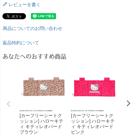
レビューを書く
商品についてのお問い合わせ
返品特約について
あなたへのおすすめ商品
[カーフリーシートク
[カーフリーシートク
[カー
ッション] ハローキテ
ッション] ハローキテ
ン] 
ィ キティレオパード
ィ キティレオパード
らく 
ブラウン
ピンク
¥
1,650