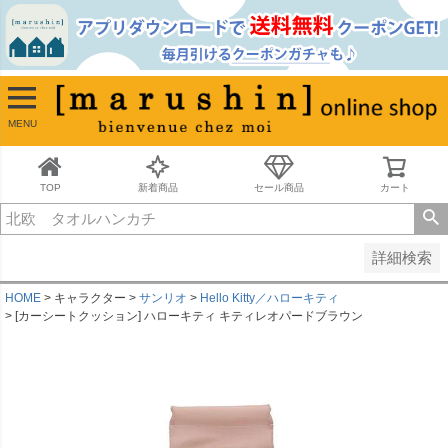
並び順
新着順
古い順
価格が安い順
MENU
価格が高い順
レビュー順
キーワードヒット順
TOP
新着商品
セール商品
カート
検索
詳細検索
HOME
キャラクター
サンリオ
Hello Kitty／ハローキティ
[カーシートクッション] ハローキティ キティレオパードブラウン