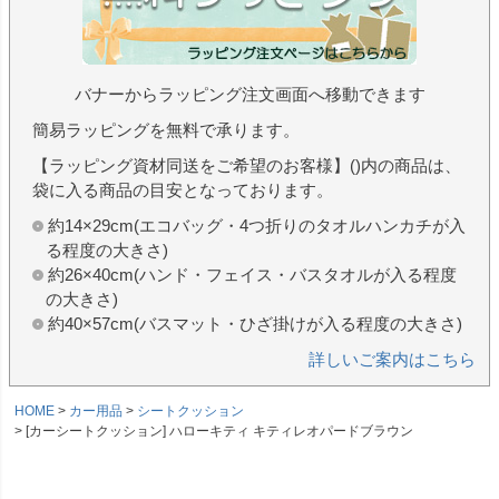
バナーからラッピング注文画面へ移動できます
簡易ラッピングを無料で承ります。
【ラッピング資材同送をご希望のお客様】()内の商品は、
袋に入る商品の目安となっております。
約14×29cm(エコバッグ・4つ折りのタオルハンカチが入
る程度の大きさ)
約26×40cm(ハンド・フェイス・バスタオルが入る程度
の大きさ)
約40×57cm(バスマット・ひざ掛けが入る程度の大きさ)
詳しいご案内はこちら
HOME
カー用品
シートクッション
[カーシートクッション] ハローキティ キティレオパードブラウン