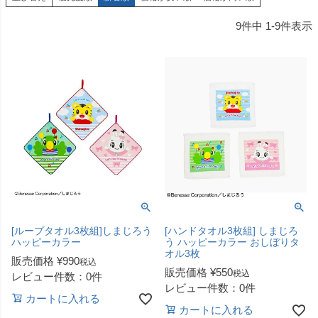
9
件中
1
-
9
件表示
[ループタオル3枚組]しまじろう
[ハンドタオル3枚組] しまじろ
ハッピーカラー
う ハッピーカラー おしぼりタ
オル3枚
販売価格
¥
990
税込
販売価格
¥
550
税込
レビュー件数：0件
レビュー件数：0件
カートに入れる
カートに入れる