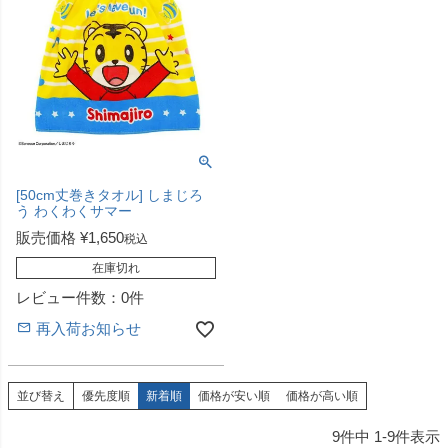
[50cm丈巻きタオル] しまじろ
う わくわくサマー
販売価格
¥
1,650
税込
在庫切れ
レビュー件数：0件
再入荷お知らせ
並び替え
優先度順
新着順
価格が安い順
価格が高い順
9
件中
1
-
9
件表示