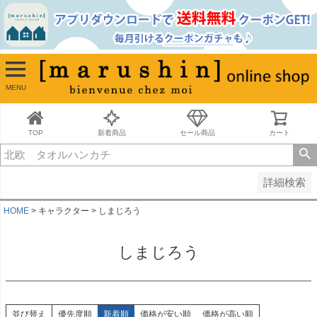
並び順
新着順
古い順
価格が安い順
MENU
価格が高い順
レビュー順
キーワードヒット順
TOP
新着商品
セール商品
カート
検索
詳細検索
HOME
キャラクター
しまじろう
しまじろう
並び替え
優先度順
新着順
価格が安い順
価格が高い順