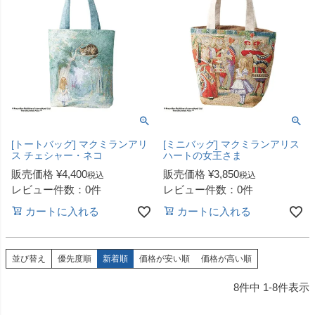
[トートバッグ] マクミランアリ
[ミニバッグ] マクミランアリス
ス チェシャー・ネコ
ハートの女王さま
販売価格
¥
4,400
販売価格
¥
3,850
税込
税込
レビュー件数：0件
レビュー件数：0件
カートに入れる
カートに入れる
並び替え
優先度順
新着順
価格が安い順
価格が高い順
8
件中
1
-
8
件表示