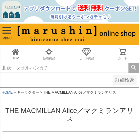
並び順
新着順
古い順
価格が安い順
MENU
価格が高い順
レビュー順
キーワードヒット順
TOP
新着商品
セール商品
カート
検索
詳細検索
HOME
キャラクター
THE MACMILLAN Alice／マクミランアリス
THE MACMILLAN Alice／マクミランアリ
ス