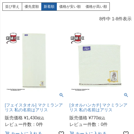
並び替え
優先度順
新着順
価格が安い順
価格が高い順
8
件中
1
-
8
件表示
[フェイスタオル] マクミランア
[タオルハンカチ] マクミランア
リス 私の名前はアリス
リス 私の名前はアリス
販売価格
¥
1,430
販売価格
¥
770
税込
税込
レビュー件数：0件
レビュー件数：0件
カートに入れる
カートに入れる