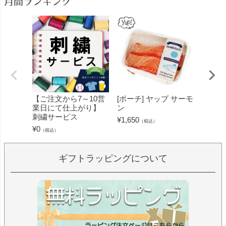
月間ランキング
【ご注文から7～10営
[ポーチ] ヤップ サーモ
[フェ
業日にて仕上がり】
ン
ミン 
刺繍サービス
ープル
¥
1,650
（税込）
¥
0
¥
1,430
（税込）
ギフトラッピングについて