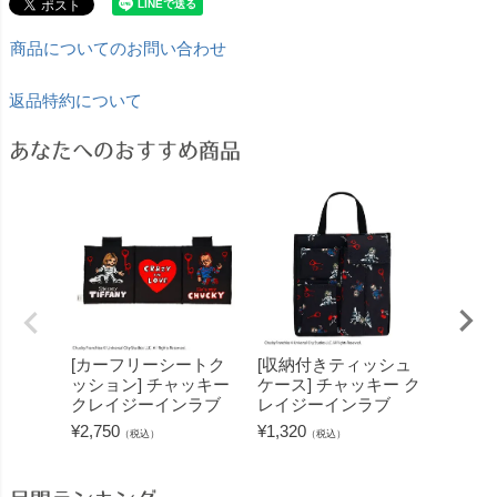
商品についてのお問い合わせ
返品特約について
あなたへのおすすめ商品
[カーフリーシートク
[収納付きティッシュ
[クリ
ッション] チャッキー
ケース] チャッキー ク
チャッ
クレイジーインラブ
レイジーインラブ
ーナイ
¥
2,750
¥
1,320
¥
880
（税込）
（税込）
（