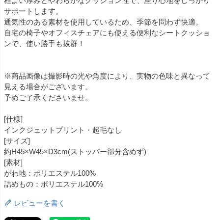
程よい厚みとやわらかなクッション性で、座り心地をしっかり
サポートします。
通気性のある素材を使用しているため、季節を問わず快適。
自宅の椅子やオフィスチェアにも使える便利なシートクッショ
ンで、使い勝手も抜群！
※商品画像は撮影時の光や角度により、実物の色味と異なって
見える場合がございます。
予めご了承くださいませ。
[仕様]
インクジェットプリント・起毛なし
[サイズ]
約H45×W45×D3cm(ストッパー部分含めず)
[素材]
がわ地：ポリエステル100%
詰めもの：ポリエステル100%
レビューを書く