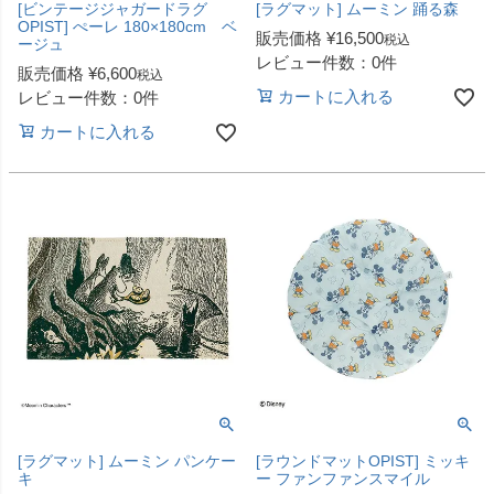
[ビンテージジャガードラグ
[ラグマット] ムーミン 踊る森
OPIST] ぺーレ 180×180cm ベ
販売価格
¥
16,500
税込
ージュ
レビュー件数：0件
販売価格
¥
6,600
税込
カートに入れる
レビュー件数：0件
カートに入れる
[ラグマット] ムーミン パンケー
[ラウンドマットOPIST] ミッキ
キ
ー ファンファンスマイル