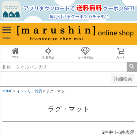
並び順
新着順
古い順
価格が安い順
MENU
価格が高い順
レビュー順
キーワードヒット順
TOP
新着商品
セール商品
カート
検索
詳細検索
HOME
インテリア雑貨
ラグ・マット
ラグ・マット
6
件中
1
-
6
件表示