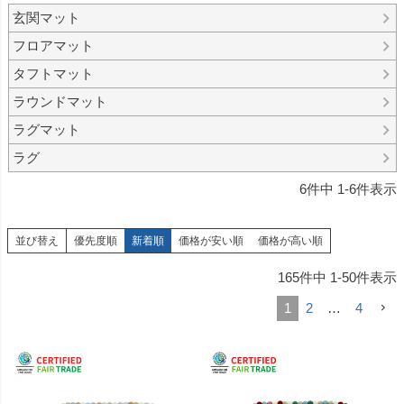
玄関マット
フロアマット
タフトマット
ラウンドマット
ラグマット
ラグ
6
件中
1
-
6
件表示
並び替え
優先度順
新着順
価格が安い順
価格が高い順
165
件中
1
-
50
件表示
1
2
…
4