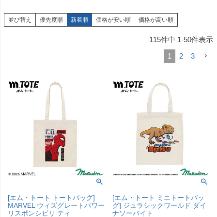
並び替え
優先度順
新着順
価格が安い順
価格が高い順
115
件中
1
-
50
件表示
1
2
3
[エム・トート トートバッグ]
[エム・トート ミニトートバッ
MARVEL ウィズグレートパワー
グ] ジュラシックワールド ダイ
リスポンシビリ ティ
ナソーバイト