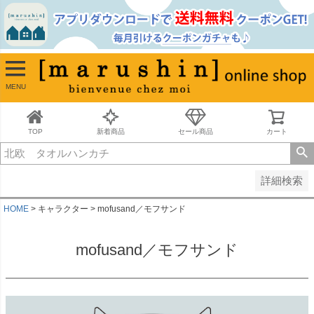
並び順
新着順
古い順
価格が安い順
MENU
価格が高い順
レビュー順
キーワードヒット順
TOP
新着商品
セール商品
カート
検索
詳細検索
HOME
キャラクター
mofusand／モフサンド
mofusand／モフサンド