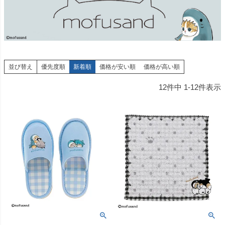
並び替え
優先度順
新着順
価格が安い順
価格が高い順
12
件中
1
-
12
件表示