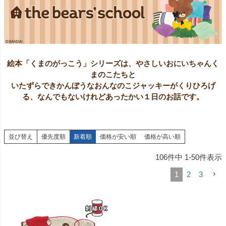
絵本「くまのがっこう」シリーズは、やさしいおにいちゃんく
まのこたちと
いたずらできかんぼうなおんなのこジャッキーがくりひろげ
る、なんでもないけれどあったかい１日のお話です。
並び替え
優先度順
新着順
価格が安い順
価格が高い順
106
件中
1
-
50
件表示
1
2
3