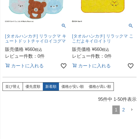
[タオルハンカチ] リラックマ キ
[タオルハンカチ] リラックマ こ
ュートドットチャイロイコグマ
こだよキイロイトリ
販売価格
¥
660
販売価格
¥
660
税込
税込
レビュー件数：0件
レビュー件数：0件
カートに入れる
カートに入れる
並び替え
優先度順
新着順
価格が安い順
価格が高い順
95
件中
1
-
50
件表示
1
2