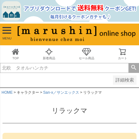
並び順
新着順
古い順
価格が安い順
MENU
価格が高い順
レビュー順
キーワードヒット順
TOP
新着商品
セール商品
カート
検索
詳細検索
HOME
キャラクター
San-x／サンエックス
リラックマ
リラックマ