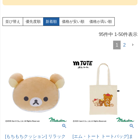
並び替え
優先度順
新着順
価格が安い順
価格が高い順
95
件中
1
-
50
件表示
1
2
[もちもちクッション] リラック
[エム・トート トートバッグ]ま