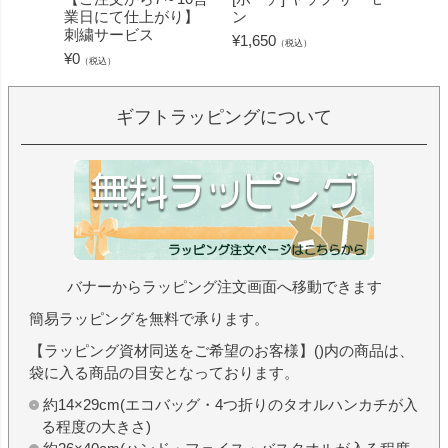
業日にて仕上がり】
ン
ミン 
刺繍サービス
ープル
¥
1,650
（税込）
¥
0
¥
1,430
（税込）
ギフトラッピングについて
バナーからラッピング注文画面へ移動できます
簡易ラッピングを無料で承ります。
【ラッピング資材同送をご希望のお客様】()内の商品は、
袋に入る商品の目安となっております。
約14×29cm(エコバッグ・4つ折りのタオルハンカチが入
る程度の大きさ)