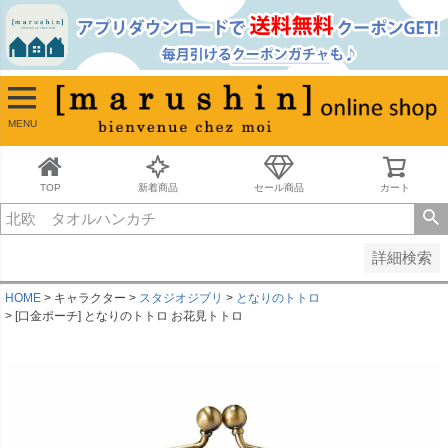
並び順
新着順
古い順
価格が安い順
MENU
価格が高い順
レビュー順
キーワードヒット順
TOP
新着商品
セール商品
カート
検索
詳細検索
HOME
キャラクター
スタジオジブリ
となりのトトロ
[口金ポーチ] となりのトトロ お花見トトロ