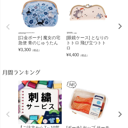
[口金ポーチ] 魔女の宅
[眼鏡ケース] となりの
[マチ
急便 青のじゅうたん
トトロ 飛び立つトト
となり
ロ
立つト
¥
3,300
（税込）
¥
4,400
¥
4,950
（税込）
月間ランキング
【ご注文から7～10営
[ポーチ] ヤップ サーモ
[フェ