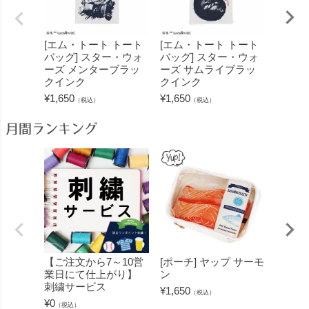
[エム・トート トート
[エム・トート トート
[エム
バッグ] スター・ウォ
バッグ] スター・ウォ
バッグ
ーズ メンターブラッ
ーズ サムライブラッ
ーズ 
クインク
クインク
クイン
¥
1,650
¥
1,650
¥
1,650
（税込）
（税込）
月間ランキング
【ご注文から7～10営
[ポーチ] ヤップ サーモ
[フェ
業日にて仕上がり】
ン
ミン 
刺繍サービス
ープル
¥
1,650
（税込）
¥
0
¥
1,430
（税込）