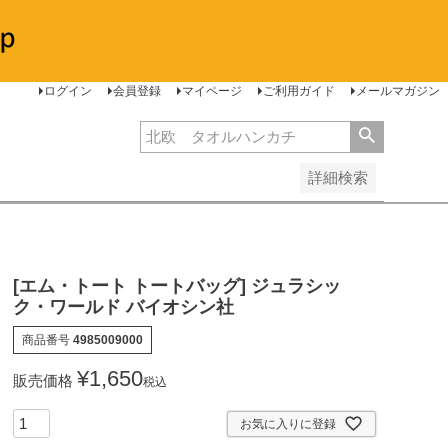
安い順
価格が高い順
レビュー順
ログイン
会員登録
マイページ
ご利用ガイド
メールマガジン
詳細検索
[エム・トート トートバッグ] ジュラシッ
ク・ワールド バイオシン社
商品番号
4985009000
¥
1,650
販売価格
税込
お気に入りに登録