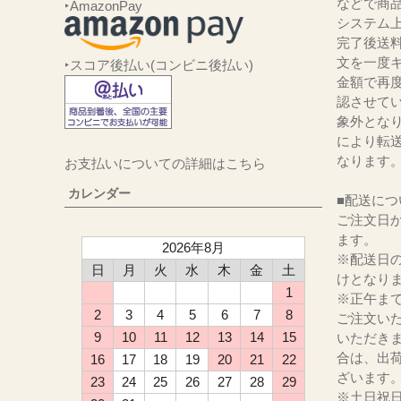
などで商品
‣AmazonPay
システム
完了後送
文を一度キ
‣スコア後払い(コンビニ後払い)
金額で再
認させて
象外とな
により転
なります
お支払いについての詳細はこちら
カレンダー
■配送につ
ご注文日か
ます。
2026年8月
※配送日
日
月
火
水
木
金
土
けとなり
1
※正午ま
2
3
4
5
6
7
8
ご注文い
9
10
11
12
13
14
15
いただき
合は、出
16
17
18
19
20
21
22
ざいます
23
24
25
26
27
28
29
※土日祝