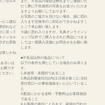
ャンセル不
また、不良品の場合は弊社までご連絡いた
だく際に不良個所の写真をお送りいただき
ますようお願いしております。
お写真のご協力を頂けない場合、誠に恐れ
ンビニ後払
入ります交換等のご対応ができかねますこ
限切れなど
とご了承お願い致します。
社に戻って
※誠に恐れ入りますが、丸眞オンラインシ
キャンセル
ョップ以外でご購入をされた商品につきま
必ずお受取
しては一度購入店舗にお問合せをお願い致
。
します。
は致しかね
■不良品以外の返品について
、あるいは
以下の条件を満たしている場合のみ承りま
をお断りす
す。
ください。
1.未使用・未開封であること
2.商品到着後5日以内(土日祝を除く)に当社
受付窓口への事前連絡をいただいているこ
と
3.配送にかかる送料・手数料はお客様負担
であること
4.お客様の責任によるキズ、破損や汚れが