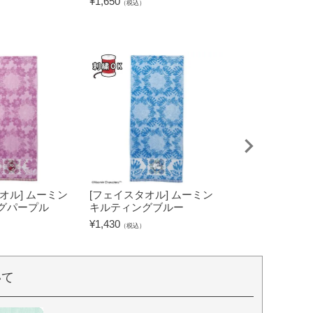
¥
1,650
¥
2,750
（税込）
（税込）
オル] ムーミン
[フェイスタオル] ムーミン
[タブレットケー
グパープル
キルティングブルー
キャラクターズ
グリーン
¥
1,430
（税込）
¥
2,530
（税込）
いて