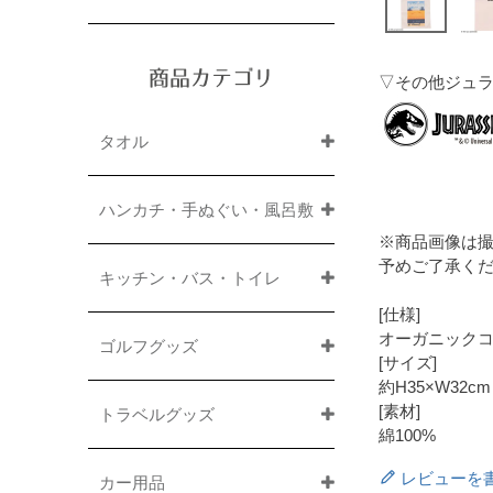
商品カテゴリ
▽その他ジュ
タオル
ハンカチ・手ぬぐい・風呂敷
※商品画像は
予めご了承く
キッチン・バス・トイレ
[仕様]
オーガニック
ゴルフグッズ
[サイズ]
約H35×W32
[素材]
トラベルグッズ
綿100%
レビューを
カー用品