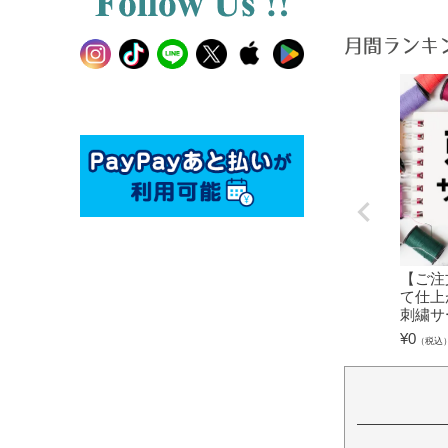
月間ランキ
【ご注
て仕上
刺繍サ
¥
0
（税込