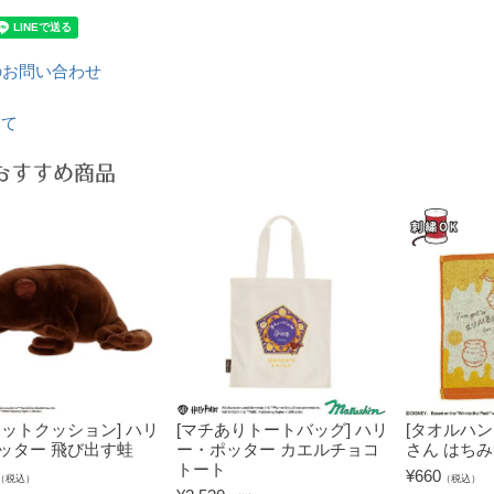
のお問い合わせ
いて
おすすめ商品
カットクッション] ハリ
[マチありトートバッグ] ハリ
[タオルハン
ッター 飛び出す蛙
ー・ポッター カエルチョコ
さん はち
トート
¥
660
（税込）
（税込）