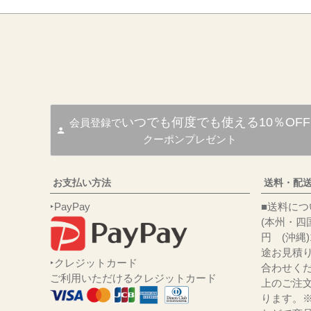
いつでも何度でも使える10％OFF
会員登録で
クーポンプレゼント
お支払い方法
送料・配
‣PayPay
■送
(本州・四国
円 (沖縄
途お見積
‣クレジットカード
合わせくだ
ご利用いただけるクレジットカード
上のご注
ります。