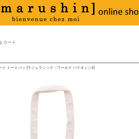
タオル
並び順
新着順
古い順
価格が
キーワードヒット順
検索
カート
検索
ート トートバッグ] ジュラシック・ワールド バイオシン社