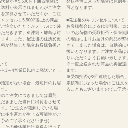
代金が￥5,500を下回る場合は
発送準備に入った場合は原則キ
上送料が表示されませんがご注文
可となります。
料を加算させていただくか、ご注
ャンセルし5,500円以上の商品
■発送後のキャンセルについて
度ご注文いただくかメールにて確
お客様都合による代金引換、コ
いただきます。※沖縄・離島は対
いのお荷物の受取拒否・保管期
ります。また、配送後の住所変更
の理由によりお届けの商品が弊
送料が発生した場合お客様負担と
きてしまった場合は、自動的に
。
扱いとなります。ご注文商品は
りいただくようお願い致します
いて
※一度返送された商品の再配達
ら3～4営業日以内に発送いたし
ます。
※受領拒否が2回連続した場合
の指定がない場合、最短日のお届
累積3回になった場合はご注文
ます。
ることもございますのでご了承
でのご注文につきましては原則、
ただきました当日に出荷をさせて
ます。(ご注文が殺到している場
荷に多少遅れが生じる可能性がご
。予めご了承くださいませ)
日、その他休業日は発送を行って