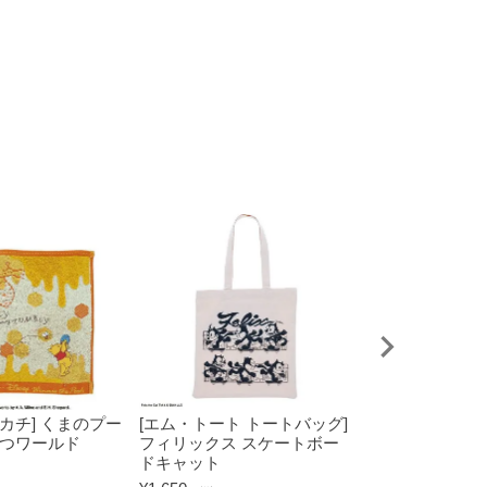
カチ] くまのプー
[エム・トート トートバッグ]
[オパール加工ブ
みつワールド
フィリックス スケートボー
くまのプーさん
ドキャット
イ