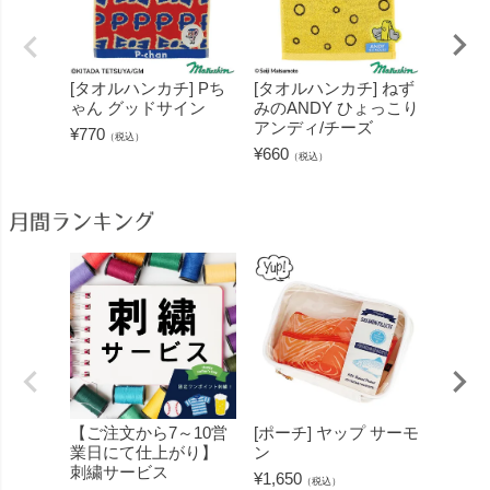
[タオルハンカチ] Pち
[タオルハンカチ] ねず
[タオ
ゃん グッドサイン
みのANDY ひょっこり
ゴンボ
アンディ/チーズ
プ
¥
770
（税込）
¥
660
¥
660
（税込）
（
月間ランキング
【ご注文から7～10営
[ポーチ] ヤップ サーモ
[フェ
業日にて仕上がり】
ン
ミン 
刺繍サービス
ープル
¥
1,650
（税込）