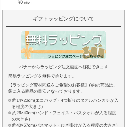
¥
0
¥
1,430
（税込）
ギフトラッピングについて
バナーからラッピング注文画面へ移動できます
簡易ラッピングを無料で承ります。
【ラッピング資材同送をご希望のお客様】()内の商品は、
袋に入る商品の目安となっております。
約14×29cm(エコバッグ・4つ折りのタオルハンカチが入
る程度の大きさ)
約26×40cm(ハンド・フェイス・バスタオルが入る程度
の大きさ)
約40×57cm(バスマット・ひざ掛けが入る程度の大きさ)