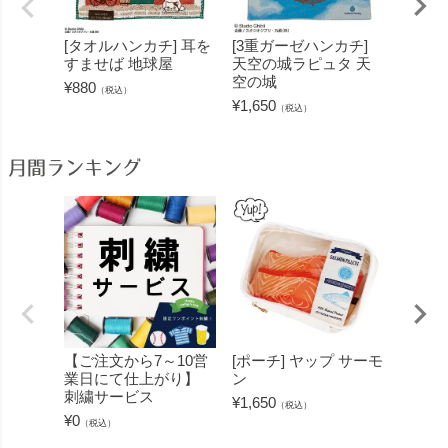
[タオルハンカチ] 耳を
[3重ガーゼハンカチ]
[ハン
すませば 地球屋
天空の城ラピュタ 天
ン ハ
空の城
ッキ
¥
880
（税込）
¥
1,650
¥
1,430
（税込）
月間ランキング
【ご注文から7～10営
[ポーチ] ヤップ サーモ
[フェ
業日にて仕上がり】
ン
ミン 
刺繍サービス
ープル
¥
1,650
（税込）
¥
0
¥
1,430
（税込）