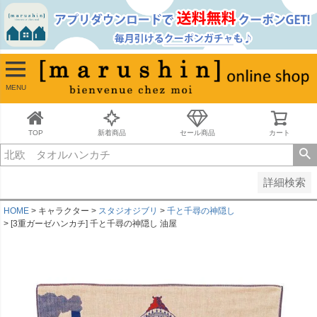
並び順
新着順
古い順
価格が安い順
MENU
価格が高い順
レビュー順
キーワードヒット順
TOP
新着商品
セール商品
カート
検索
詳細検索
HOME
キャラクター
スタジオジブリ
千と千尋の神隠し
[3重ガーゼハンカチ] 千と千尋の神隠し 油屋