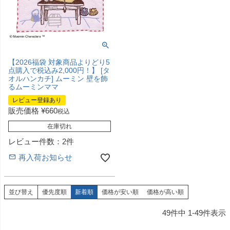
【2026福袋 対象商品よりどり5
点購入で税込み2,000円！】 [タ
オルハンカチ] ムーミン 壁を飾
るムーミンママ
レビュー登録あり
販売価格
¥
660
税込
在庫切れ
レビュー件数：2件
再入荷お知らせ
並び替え
優先度順
新着順
価格が安い順
価格が高い順
49
件中
1
-
49
件表示