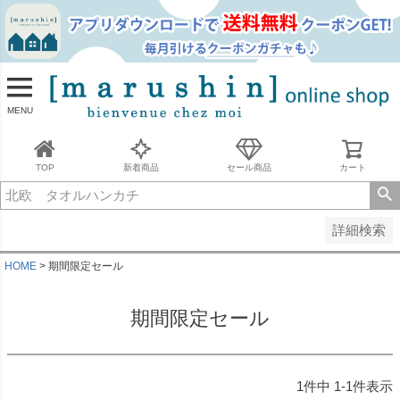
並び順
新着順
古い順
価格が安い順
MENU
価格が高い順
レビュー順
キーワードヒット順
TOP
新着商品
セール商品
カート
検索
詳細検索
HOME
期間限定セール
期間限定セール
1
件中
1
-
1
件表示