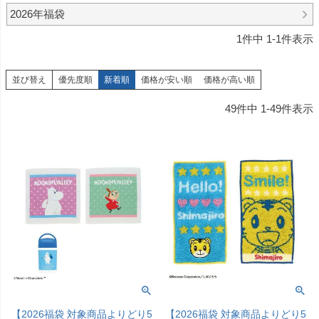
2026年福袋
1
件中
1
-
1
件表示
並び替え
優先度順
新着順
価格が安い順
価格が高い順
49
件中
1
-
49
件表示
【2026福袋 対象商品よりどり5
【2026福袋 対象商品よりどり5