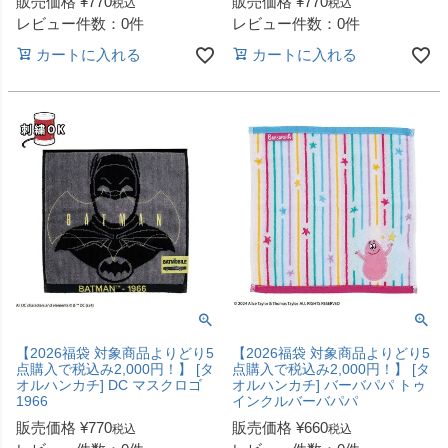
販売価格
¥
770
販売価格
¥
770
税込
税込
レビュー件数：0件
レビュー件数：0件
カートに入れる
カートに入れる
【2026福袋 対象商品よりどり5
【2026福袋 対象商品よりどり5
点購入で税込み2,000円！】 [タ
点購入で税込み2,000円！】 [タ
オルハンカチ] DC マスクロゴ
オルハンカチ] バーバパパ トゥ
1966
インクルバーバパパ
販売価格
¥
770
販売価格
¥
660
税込
税込