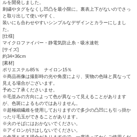
ルを開発しました。
刺繍やタグをなくし凹凸を最小限に。裏表上下がないのでさっ
と取り出して使いやすく、
装いにも合わせやすいシンプルなデザインとカラーにしまし
た。
[仕様]
マイクロファイバー・静電気防止糸・吸水速乾
[サイズ]
約34×36cm
[素材]
ポリエステル85％ ナイロン15％
※商品画像は撮影時の光や角度により、実物の色味と異なって
見える場合がございます。
予めご了承くださいませ。
※毛並みの方向によって色が異なって見えることがあります
が、色斑によるものではありません。
※超極細繊維を使用しておりますので多少の凸凹にも引っ掛か
ったり毛玉ができることがあります。
※火のそばにはおかないでください。
※アイロンがけはしないでください。
※色落ちする場合がありますので、一度洗ってからご使用くだ