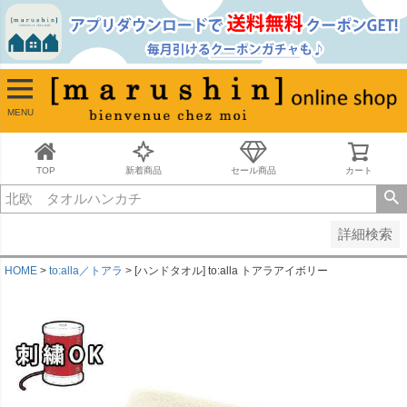
並び順
新着順
古い順
価格が安い順
MENU
価格が高い順
レビュー順
キーワードヒット順
TOP
新着商品
セール商品
カート
検索
詳細検索
HOME
to:alla／トアラ
[ハンドタオル] to:alla トアラアイボリー