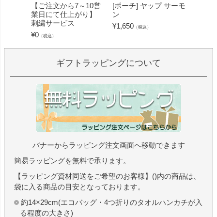
【ご注文から7～10営
[ポーチ] ヤップ サーモ
[フェ
業日にて仕上がり】
ン
ミン 
刺繍サービス
ープル
¥
1,650
（税込）
¥
0
¥
1,430
（税込）
ギフトラッピングについて
バナーからラッピング注文画面へ移動できます
簡易ラッピングを無料で承ります。
【ラッピング資材同送をご希望のお客様】()内の商品は、
袋に入る商品の目安となっております。
約14×29cm(エコバッグ・4つ折りのタオルハンカチが入
る程度の大きさ)