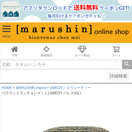
並び順
新着順
古い順
価格が安い順
MENU
価格が高い順
レビュー順
キーワードヒット順
TOP
新着商品
セール商品
カート
検索
詳細検索
HOME
MARUSHIN import
SWEDY／スウェーディー
[ラウンドランチョンマット] SWEDY パレス(OL)