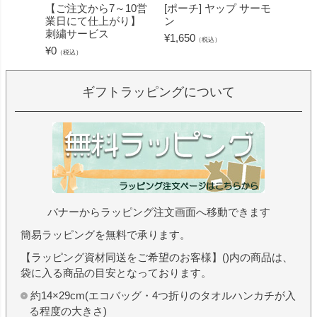
【ご注文から7～10営
[ポーチ] ヤップ サーモ
[フェ
業日にて仕上がり】
ン
ミン 
刺繍サービス
ープル
¥
1,650
（税込）
¥
0
¥
1,430
（税込）
ギフトラッピングについて
バナーからラッピング注文画面へ移動できます
簡易ラッピングを無料で承ります。
【ラッピング資材同送をご希望のお客様】()内の商品は、
袋に入る商品の目安となっております。
約14×29cm(エコバッグ・4つ折りのタオルハンカチが入
る程度の大きさ)