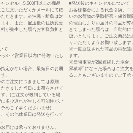
ャンセルし5,500円以上の商品
■発送後のキャンセルについて
度ご注文いただくかメールにて確
お客様都合による代金引換、コ
いただきます。※沖縄・離島は対
いのお荷物の受取拒否・保管期
ります。また、配送後の住所変更
の理由によりお届けの商品が弊
送料が発生した場合お客様負担と
きてしまった場合は、自動的に
。
扱いとなります。ご注文商品は
りいただくようお願い致します
いて
※一度返送された商品の再配達
ら3～4営業日以内に発送いたし
ます。
※受領拒否が2回連続した場合
の指定がない場合、最短日のお届
累積3回になった場合はご注文
ます。
ることもございますのでご了承
でのご注文につきましては原則、
ただきました当日に出荷をさせて
ます。(ご注文が殺到している場
荷に多少遅れが生じる可能性がご
。予めご了承くださいませ)
日、その他休業日は発送を行って
ん。
のお届けは承っておりません。