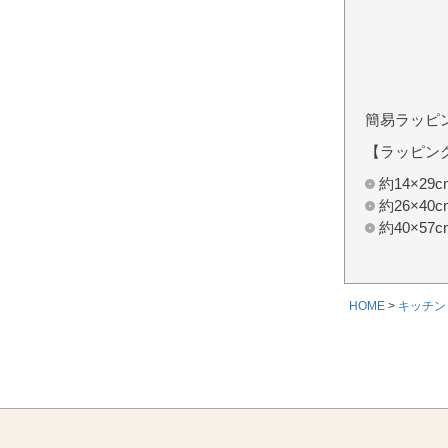
簡易ラッピ
【ラッピン
約14×2
約26×4
約40×5
HOME
キッチン