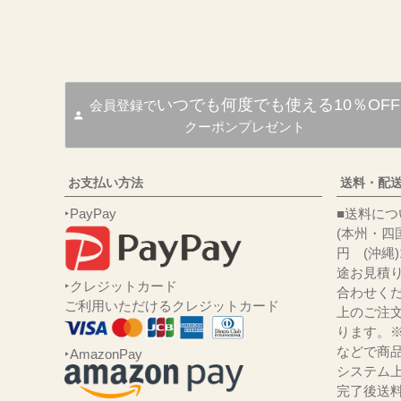
いつでも何度でも使える10％OFF
会員登録で
クーポンプレゼント
お支払い方法
送料・配
‣PayPay
■送
(本州・四国
円 (沖縄
途お見積
‣クレジットカード
合わせくだ
ご利用いただけるクレジットカード
上のご注
ります。
などで商品
‣AmazonPay
システム
完了後送