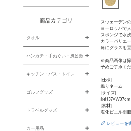
商品カテゴリ
スウェーデン
ヨーロッパで
スポンジで水
タオル
カラーバリエー
角にグラスを
ハンカチ・手ぬぐい・風呂敷
※商品画像は
予めご了承く
キッチン・バス・トイレ
[仕様]
織りネーム
ゴルフグッズ
[サイズ]
約H37×W37cm
[素材]
トラベルグッズ
塩化ビニル樹
レビューを
カー用品