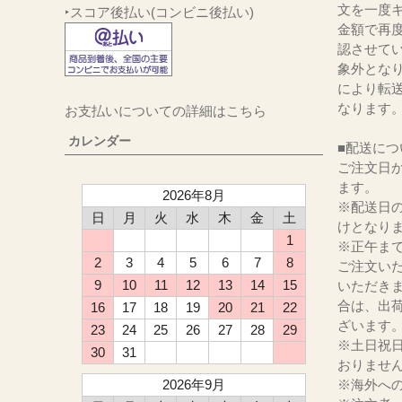
文を一度キ
‣スコア後払い(コンビニ後払い)
金額で再
認させて
象外とな
により転
なります
お支払いについての詳細はこちら
カレンダー
■配送につ
ご注文日か
ます。
2026年8月
※配送日
日
月
火
水
木
金
土
けとなり
1
※正午ま
2
3
4
5
6
7
8
ご注文い
9
10
11
12
13
14
15
いただき
合は、出
16
17
18
19
20
21
22
ざいます
23
24
25
26
27
28
29
※土日祝
30
31
おりませ
2026年9月
※海外へ