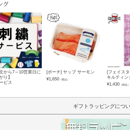
ング
文から7～10営業日に
[ポーチ] ヤップ サーモン
[フェイスタ
がり】
キルティン
¥
1,650
（税込）
ービス
¥
1,430
（税込）
）
ギフトラッピングにつ