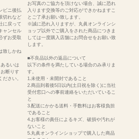
お写真のご協力を頂けない場合、誠に恐れ
ンビニ後払
入ります交換等のご対応ができかねますこ
限切れなど
とご了承お願い致します。
社に戻って
※誠に恐れ入りますが、丸眞オンラインシ
キャンセル
ョップ以外でご購入をされた商品につきま
必ずお受取
しては一度購入店舗にお問合せをお願い致
。
します。
は致しかね
■不良品以外の返品について
、あるいは
以下の条件を満たしている場合のみ承りま
をお断りす
す。
ください。
1.未使用・未開封であること
2.商品到着後5日以内(土日祝を除く)に当社
受付窓口への事前連絡をいただいているこ
と
3.配送にかかる送料・手数料はお客様負担
であること
4.お客様の責任によるキズ、破損や汚れが
ないこと
5.丸眞オンラインショップで購入した商品