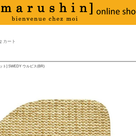
タオル
並び順
新着順
古い順
価格が
キーワードヒット順
検索
カート
検索
] SWEDY ウルビス(BR)