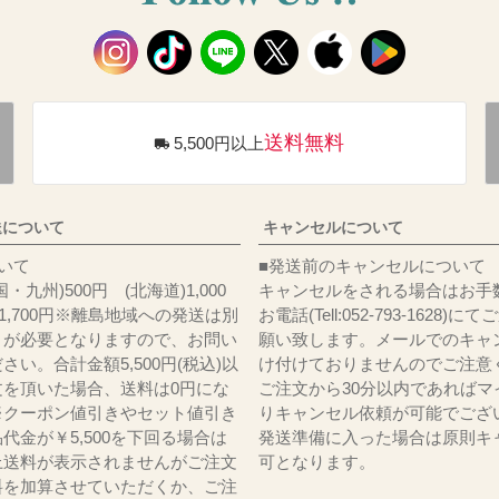
送料無料
5,500円以上
送について
キャンセルについて
料について
■発送前のキャンセルについて
・九州)500円 (北海道)1,000
キャンセルをされる場合はお手
)1,700円※離島地域への発送は別
お電話(Tell:052-793-1628)
りが必要となりますので、お問い
願い致します。メールでのキャ
さい。合計金額5,500円(税込)以
け付けておりませんのでご注意
文を頂いた場合、送料は0円にな
ご注文から30分以内であればマ
※クーポン値引きやセット値引き
りキャンセル依頼が可能でござ
代金が￥5,500を下回る場合は
発送準備に入った場合は原則キ
上送料が表示されませんがご注文
可となります。
料を加算させていただくか、ご注