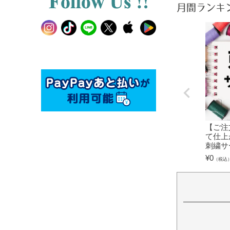
月間ランキ
【ご注
て仕上
刺繍サ
¥
0
（税込