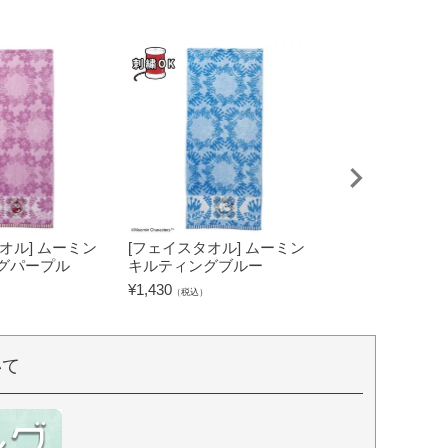
オル] ムーミン
[フェイスタオル] ムーミン
[タブレットケー
グパープル
キルティングブルー
キャラクターズ
グリーン
¥
1,430
（税込）
¥
2,530
（税込）
いて