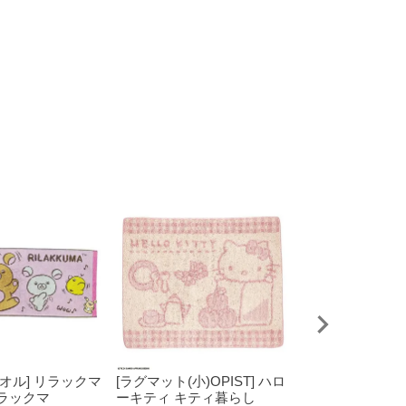
オル] リラックマ
[ラグマット(小)OPIST] ハロ
[ラグマット(中)O
ラックマ
ーキティ キティ暮らし
ーキティ キティ