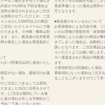
※クーポン値引きやセット値引き
りキャンセル依頼が可能でござ
代金が￥5,500を下回る場合は
発送準備に入った場合は原則キ
上送料が表示されませんがご注文
可となります。
料を加算させていただくか、ご注
ャンセルし5,500円以上の商品
■発送後のキャンセルについて
度ご注文いただくかメールにて確
お客様都合による代金引換、コ
いただきます。※沖縄・離島は対
いのお荷物の受取拒否・保管期
ります。また、配送後の住所変更
の理由によりお届けの商品が弊
送料が発生した場合お客様負担と
きてしまった場合は、自動的に
。
扱いとなります。ご注文商品は
りいただくようお願い致します
いて
※一度返送された商品の再配達
ら3～4営業日以内に発送いたし
ます。
※受領拒否が2回連続した場合
の指定がない場合、最短日のお届
累積3回になった場合はご注文
ます。
ることもございますのでご了承
でのご注文につきましては原則、
ただきました当日に出荷をさせて
ます。(ご注文が殺到している場
荷に多少遅れが生じる可能性がご
。予めご了承くださいませ)