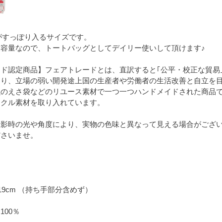
がすっぽり入るサイズです。
容量なので、トートバッグとしてデイリー使いして頂けます♪
ド認定商品】フェアトレードとは、直訳すると｢公平・校正な貿易
り、立場の弱い開発途上国の生産者や労働者の生活改善と自立を目
魚のえさ袋などのリユース素材で一つ一つハンドメイドされた商品
イクル素材を取り入れています。
撮影時の光や角度により、実物の色味と異なって見える場合がござ
ださいませ。
xD19cm （持ち手部分含めず）
100％