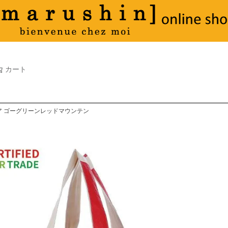
タオル
並び順
新着順
古い順
価格が
キーワードヒット順
検索
カート
検索
ジア ゴーグリーンレッドマウンテン