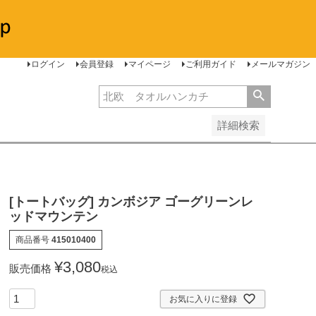
安い順
価格が高い順
レビュー順
ログイン
会員登録
マイページ
ご利用ガイド
メールマガジン
詳細検索
[トートバッグ] カンボジア ゴーグリーンレ
ッドマウンテン
商品番号
415010400
¥
3,080
販売価格
税込
お気に入りに登録