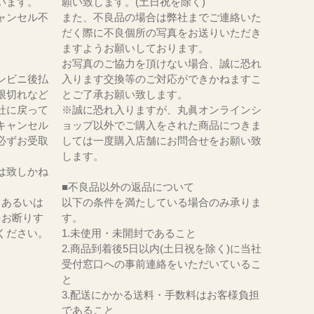
います。
願い致します。(土日祝を除く)
ャンセル不
また、不良品の場合は弊社までご連絡いた
だく際に不良個所の写真をお送りいただき
ますようお願いしております。
お写真のご協力を頂けない場合、誠に恐れ
ンビニ後払
入ります交換等のご対応ができかねますこ
限切れなど
とご了承お願い致します。
社に戻って
※誠に恐れ入りますが、丸眞オンラインシ
キャンセル
ョップ以外でご購入をされた商品につきま
必ずお受取
しては一度購入店舗にお問合せをお願い致
。
します。
は致しかね
■不良品以外の返品について
、あるいは
以下の条件を満たしている場合のみ承りま
をお断りす
す。
ください。
1.未使用・未開封であること
2.商品到着後5日以内(土日祝を除く)に当社
受付窓口への事前連絡をいただいているこ
と
3.配送にかかる送料・手数料はお客様負担
であること