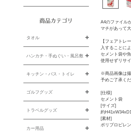
商品カテゴリ
A4のファイル
マチがあって大
タオル
【フェアトレー
入することによ
セメント袋や
ハンカチ・手ぬぐい・風呂敷
使用せずリサ
※商品画像は
キッチン・バス・トイレ
予めご了承く
ゴルフグッズ
[仕様]
セメント袋
[サイズ]
トラベルグッズ
約H41xW34
[素材]
ポリプロピレン
カー用品