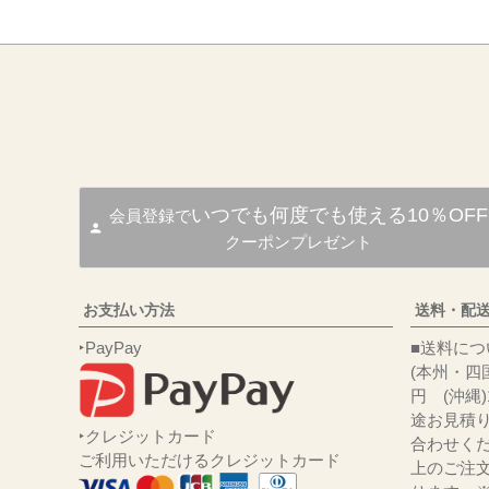
いつでも何度でも使える10％OFF
会員登録で
クーポンプレゼント
お支払い方法
送料・配
‣PayPay
■送
(本州・四国
円 (沖縄
途お見積
‣クレジットカード
合わせくだ
ご利用いただけるクレジットカード
上のご注