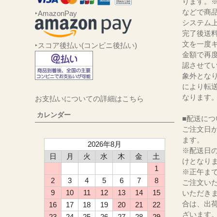
ります。
などで商品
‣AmazonPay
システム
完了後送
文を一度キ
‣スコア後払い(コンビニ後払い)
金額で再
認させて
象外とな
により転
なります
お支払いについての詳細はこちら
カレンダー
■配送につ
ご注文日か
ます。
2026年8月
※配送日
日
月
火
水
木
金
土
けとなり
1
※正午ま
2
3
4
5
6
7
8
ご注文い
9
10
11
12
13
14
15
いただき
合は、出
16
17
18
19
20
21
22
ざいます
23
24
25
26
27
28
29