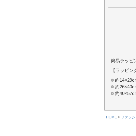
簡易ラッピ
【ラッピン
約14×2
約26×4
約40×5
HOME
ファッシ