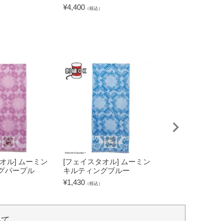
¥
4,400
¥
6,600
（税込）
（税込）
オル] ムーミン
[フェイスタオル] ムーミン
[タブレットケー
グパープル
キルティングブルー
キャラクターズ
グリーン
¥
1,430
（税込）
¥
2,530
（税込）
いて