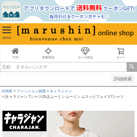
並び順
新着順
古い順
価格が安い順
MENU
価格が高い順
レビュー順
キーワードヒット順
TOP
新着商品
セール商品
カート
検索
詳細検索
HOME
ファッション雑貨
キャラジャン
[キャラジャン Tシャツ(3L)] ムーミン ムーミン ムスッとフェイスTシャツ