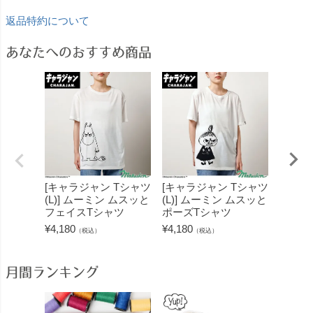
返品特約について
あなたへのおすすめ商品
[キャラジャン Tシャツ
[キャラジャン Tシャツ
[キャ
(L)] ムーミン ムスッと
(L)] ムーミン ムスッと
(M)]
フェイスTシャツ
ポーズTシャツ
ン ム
ャツ
¥
4,180
¥
4,180
（税込）
（税込）
¥
4,180
月間ランキング