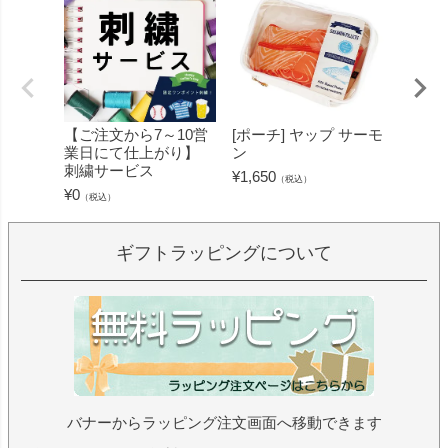
【ご注文から7～10営
[ポーチ] ヤップ サーモ
[フェ
業日にて仕上がり】
ン
ミン 
刺繍サービス
ープル
¥
1,650
（税込）
¥
0
¥
1,430
（税込）
ギフトラッピングについて
バナーからラッピング注文画面へ移動できます