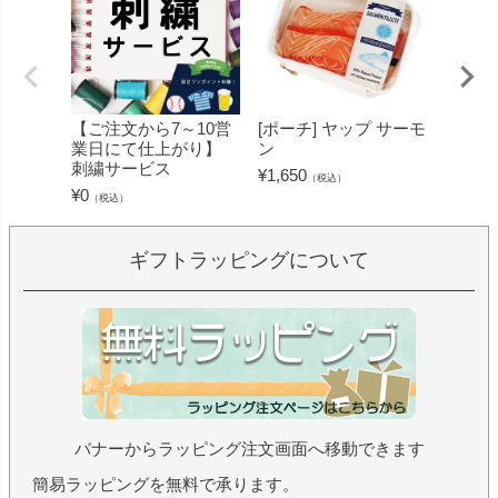
【ご注文から7～10営
[ポーチ] ヤップ サーモ
[フェ
業日にて仕上がり】
ン
ミン 
刺繍サービス
ープル
¥
1,650
（税込）
¥
0
¥
1,430
（税込）
ギフトラッピングについて
バナーからラッピング注文画面へ移動できます
簡易ラッピングを無料で承ります。