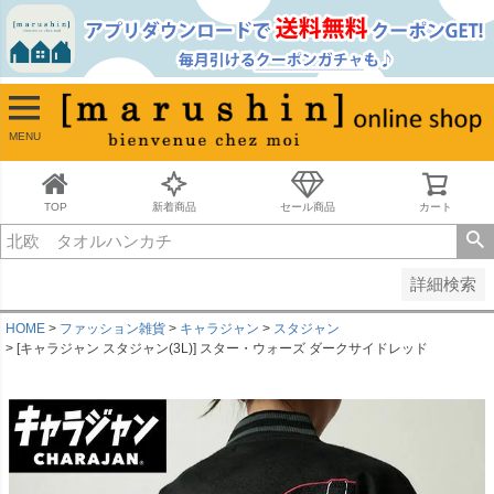
並び順
新着順
古い順
価格が安い順
MENU
価格が高い順
レビュー順
キーワードヒット順
TOP
新着商品
セール商品
カート
検索
詳細検索
HOME
ファッション雑貨
キャラジャン
スタジャン
[キャラジャン スタジャン(3L)] スター・ウォーズ ダークサイドレッド