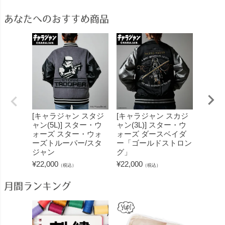
あなたへのおすすめ商品
[キャラジャン スタジ
[キャラジャン スカジ
[キャ
ャン(5L)] スター・ウ
ャン(3L)] スター・ウ
ャン(L
ォーズ スター・ウォ
ォーズ ダースベイダ
ーズ 
ーズトルーパー/スタ
ー「ゴールドストロン
ッド
ジャン
グ」
¥
22,00
¥
22,000
¥
22,000
（税込）
（税込）
月間ランキング