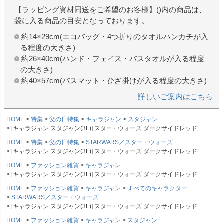
【ラッピング資材同送をご希望のお客様】()内の商品は、
袋に入る商品の目安となっております。
約14×29cm(エコバッグ・4つ折りのタオルハンカチが入
る程度の大きさ)
約26×40cm(ハンド・フェイス・バスタオルが入る程度
の大きさ)
約40×57cm(バスマット・ひざ掛けが入る程度の大きさ)
詳しいご案内はこちら
HOME
特集
父の日特集
キャラジャン
スタジャン
[キャラジャン スタジャン(3L)] スター・ウォーズ ダークサイドレッド
HOME
特集
父の日特集
STARWARS／スター・ウォーズ
[キャラジャン スタジャン(3L)] スター・ウォーズ ダークサイドレッド
HOME
ファッション雑貨
キャラジャン
[キャラジャン スタジャン(3L)] スター・ウォーズ ダークサイドレッド
HOME
ファッション雑貨
キャラジャン
すべてのキャラクター
STARWARS／スター・ウォーズ
[キャラジャン スタジャン(3L)] スター・ウォーズ ダークサイドレッド
HOME
ファッション雑貨
キャラジャン
スタジャン