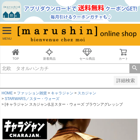
並び順
新着順
古い順
価格が安い順
MENU
価格が高い順
レビュー順
キーワードヒット順
TOP
新着商品
セール商品
カート
検索
詳細検索
HOME
ファッション雑貨
キャラジャン
スカジャン
STARWARS／スター・ウォーズ
[キャラジャン スカジャン(L)] スター・ウォーズ ブラウンアグレッシブ