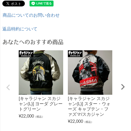
商品についてのお問い合わせ
返品特約について
あなたへのおすすめ商品
[キャラジャン スカジ
[キャラジャン スカジ
[キャ
ャン(L)] ヨーダ グレー
ャン(L)] スター・ウォ
ャン(L
トグリーン
ーズ キャプテン・フ
ーズ 
ァズマ/スカジャン
アス/
¥
22,000
（税込）
¥
22,000
¥
22,00
（税込）