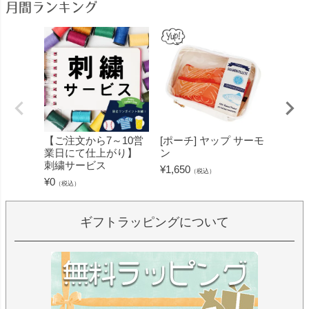
月間ランキング
【ご注文から7～10営
[ポーチ] ヤップ サーモ
[フェ
業日にて仕上がり】
ン
ミン 
刺繍サービス
ープル
¥
1,650
（税込）
¥
0
¥
1,430
（税込）
ギフトラッピングについて