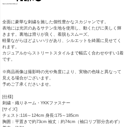
全面に豪華な刺繍を施した個性豊かなスカジャンです。
表地には光沢のあるサテン生地を使用し、動くたびに美しく輝
きます。裏地は滑りが良く、着脱もスムーズ。
軽量ながらほどよいハリがあり、シルエットを綺麗に見せてく
れます。
カジュアルからストリートスタイルまで幅広く合わせやすい1着
です。
※商品画像は撮影時の光や角度により、実物の色味と異なって
見える場合がございます。
予めご了承くださいませ。
[仕様]
刺繍・織りネーム・YKKファスナー
[サイズ]
チェスト:116～124cm 身長:175～185cm
胸囲：平置きで約73cm 袖丈：約74cm（袖口リブ部分含めず）