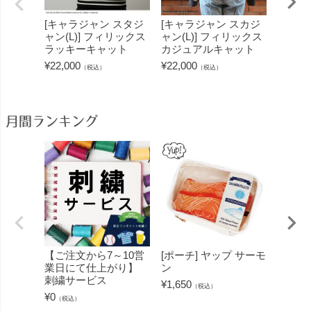
[キャラジャン スタジ
[キャラジャン スカジ
[キャ
ャン(L)] フィリックス
ャン(L)] フィリックス
ャン(L
ラッキーキャット
カジュアルキャット
ス・ザ
ィリッ
¥
22,000
¥
22,000
（税込）
（税込）
ットシ
¥
22,00
月間ランキング
【ご注文から7～10営
[ポーチ] ヤップ サーモ
[フェ
業日にて仕上がり】
ン
ミン 
刺繍サービス
ープル
¥
1,650
（税込）
¥
0
¥
1,430
（税込）