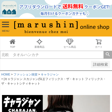
並び順
新着順
古い順
価格が安い順
MENU
価格が高い順
レビュー順
キーワードヒット順
TOP
新着商品
セール商品
カート
検索
詳細検索
HOME
ファッション雑貨
キャラジャン
[キャラジャン スカジャン(5L)] フィリックス・ザ・キャット フィリックス・
ザ・キャットシティキャット