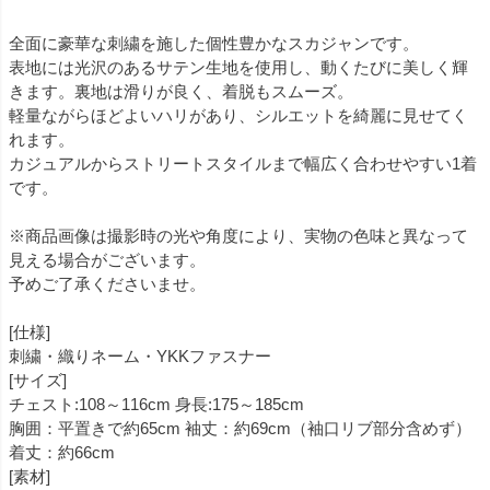
全面に豪華な刺繍を施した個性豊かなスカジャンです。
表地には光沢のあるサテン生地を使用し、動くたびに美しく輝
きます。裏地は滑りが良く、着脱もスムーズ。
軽量ながらほどよいハリがあり、シルエットを綺麗に見せてく
れます。
カジュアルからストリートスタイルまで幅広く合わせやすい1着
です。
※商品画像は撮影時の光や角度により、実物の色味と異なって
見える場合がございます。
予めご了承くださいませ。
[仕様]
刺繍・織りネーム・YKKファスナー
[サイズ]
チェスト:108～116cm 身長:175～185cm
胸囲：平置きで約65cm 袖丈：約69cm（袖口リブ部分含めず）
着丈：約66cm
[素材]