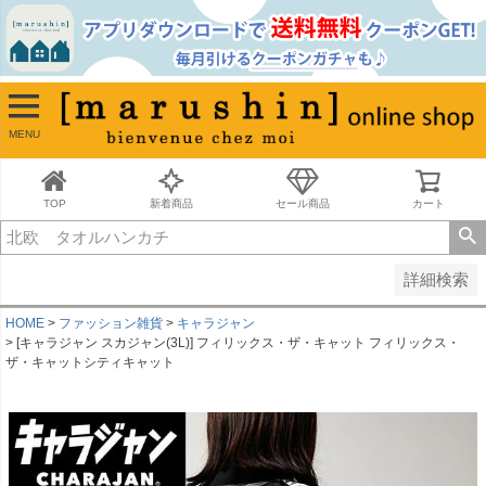
並び順
新着順
古い順
価格が安い順
MENU
価格が高い順
レビュー順
キーワードヒット順
TOP
新着商品
セール商品
カート
検索
詳細検索
HOME
ファッション雑貨
キャラジャン
[キャラジャン スカジャン(3L)] フィリックス・ザ・キャット フィリックス・
ザ・キャットシティキャット