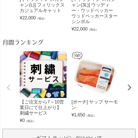
ャン(L)] フィリックス
ャン(3L)] ウッディ
ャン(L
カジュアルキャット
ー・ウッドペッカー
ス・ザ
ウッドペッカースター
ィリッ
¥
22,000
（税込）
シンボル
ットシ
¥
22,000
¥
22,00
（税込）
月間ランキング
【ご注文から7～10営
[ポーチ] ヤップ サーモ
[フェ
業日にて仕上がり】
ン
ミン 
刺繍サービス
ープル
¥
1,650
（税込）
¥
0
¥
1,430
（税込）