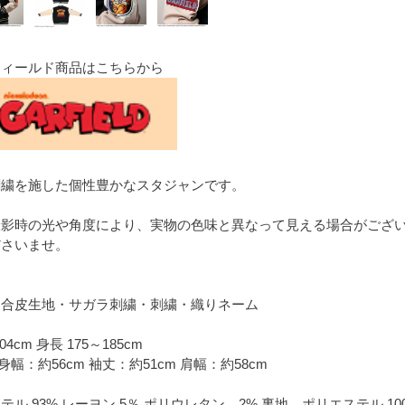
フィールド商品はこちらから
刺繍を施した個性豊かなスタジャンです。
撮影時の光や角度により、実物の色味と異なって見える場合がござ
ださいませ。
・合皮生地・サガラ刺繍・刺繍・織りネーム
4cm 身長 175～185cm
身幅：約56cm 袖丈：約51cm 肩幅：約58cm
ル 93% レーヨン 5％ ポリウレタン 2% 裏地 ポリエステル 1