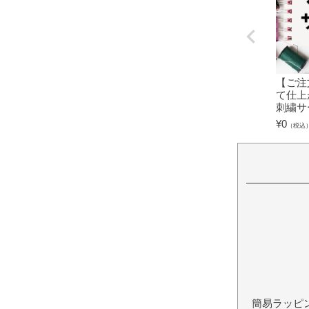
【ご注
て仕上
刺繍サ
¥
0
（税込
簡易ラッピ