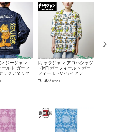
ン ジージャン
[キャラジャン アロハシャツ
[キャラジャン ス
フィールド ガーフ
（M)] ガーフィールド ガー
L)] ガーフィー
ナックアタック
フィールド/ハワイアン
ールドドントケ
ールド
¥
6,600
）
（税込）
¥
22,000
（税込）