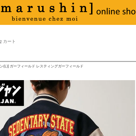
タオル
並び順
新着順
古い順
価格が
キーワードヒット順
検索
カート
検索
ン(L)] ガーフィールド レスティングガーフィールド