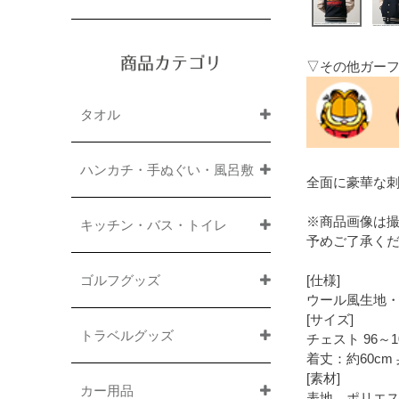
商品カテゴリ
▽その他ガー
タオル
ハンカチ・手ぬぐい・風呂敷
全面に豪華な
※商品画像は
キッチン・バス・トイレ
予めご了承く
ゴルフグッズ
[仕様]
ウール風生地
[サイズ]
トラベルグッズ
チェスト 96～10
着丈：約60cm 
[素材]
カー用品
表地 ポリエステ