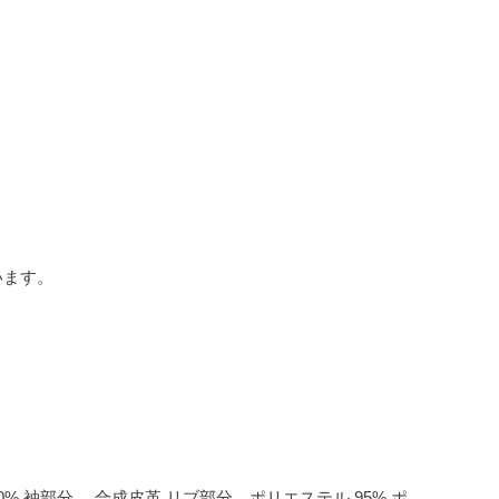
います。
00% 袖部分 合成皮革 リブ部分 ポリエステル 95% ポ