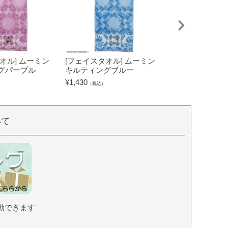
オル] ムーミン
[フェイスタオル] ムーミン
[タブレットケー
グパープル
キルティングブルー
キャラクターズ
グリーン
¥
1,430
（税込）
¥
2,530
（税込）
いて
動できます