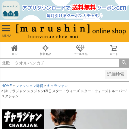
並び順
新着順
古い順
価格が安い順
MENU
価格が高い順
レビュー順
キーワードヒット順
TOP
新着商品
セール商品
カート
検索
詳細検索
HOME
ファッション雑貨
キャラジャン
[キャラジャン スタジャン(3L)] スター・ウォーズ スター・ウォーズトルーパー/
スタジャン