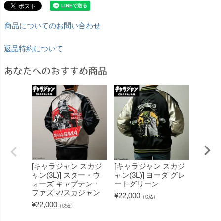
商品についてのお問い合わせ
返品特約について
あなたへのおすすめ商品
[キャラジャン スカジ
[キャラジャン スカジ
[キャ
ャン(3L)] スター・ウ
ャン(3L)] ヨーダ グレ
(L)]
ォーズ キャプテン・
ートグリーン
スター
ファズマ/スカジャン
ースベ
¥
22,000
（税込）
ン
¥
22,000
（税込）
¥
4,180