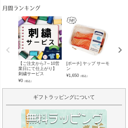
月間ランキング
【ご注文から7～10営
[ポーチ] ヤップ サーモ
[フェ
業日にて仕上がり】
ン
ミン 
刺繍サービス
ープル
¥
1,650
（税込）
¥
0
¥
1,430
（税込）
ギフトラッピングについて