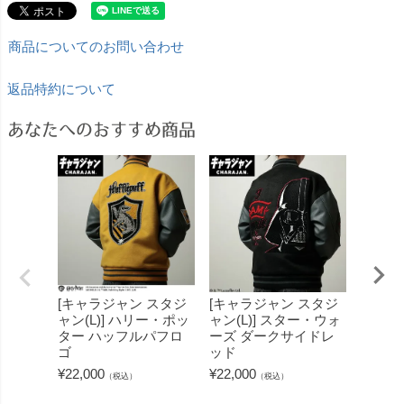
商品についてのお問い合わせ
返品特約について
あなたへのおすすめ商品
[キャラジャン スタジ
[キャラジャン スタジ
[キャ
ャン(L)] ハリー・ポッ
ャン(L)] スター・ウォ
ャン(L
ター ハッフルパフロ
ーズ ダークサイドレ
ーズ 
ゴ
ッド
ズダー
タジャ
¥
22,000
¥
22,000
（税込）
（税込）
¥
22,00