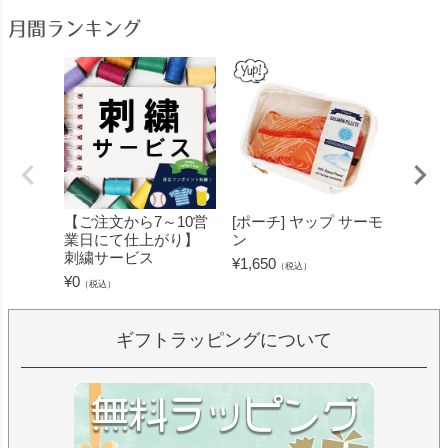
月間ランキング
【ご注文から7～10営
[ポーチ] ヤップ サーモ
[フェ
業日にて仕上がり】
ン
ミン 
刺繍サービス
ープル
¥
1,650
（税込）
¥
0
¥
1,430
（税込）
ギフトラッピングについて