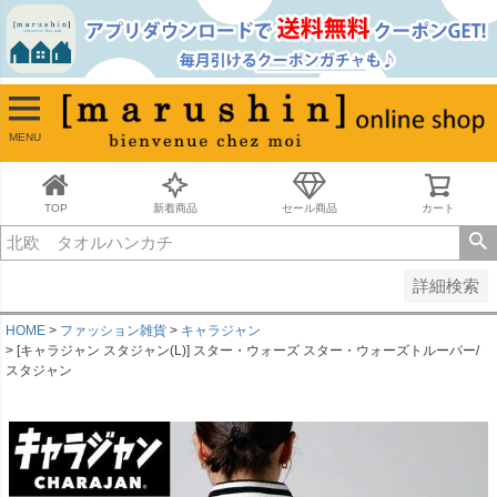
並び順
新着順
古い順
価格が安い順
MENU
価格が高い順
レビュー順
キーワードヒット順
TOP
新着商品
セール商品
カート
検索
詳細検索
HOME
ファッション雑貨
キャラジャン
[キャラジャン スタジャン(L)] スター・ウォーズ スター・ウォーズトルーパー/
スタジャン