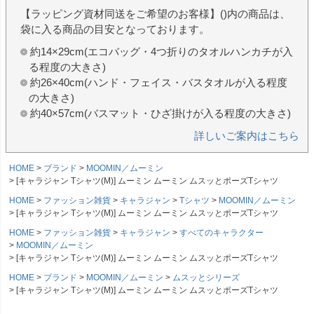
【ラッピング資材同送をご希望のお客様】()内の商品は、
袋に入る商品の目安となっております。
約14×29cm(エコバッグ・4つ折りのタオルハンカチが入
る程度の大きさ)
約26×40cm(ハンド・フェイス・バスタオルが入る程度
の大きさ)
約40×57cm(バスマット・ひざ掛けが入る程度の大きさ)
詳しいご案内はこちら
HOME
ブランド
MOOMIN／ムーミン
[キャラジャン Tシャツ(M)] ムーミン ムーミン ムスッとポーズTシャツ
HOME
ファッション雑貨
キャラジャン
Tシャツ
MOOMIN／ムーミン
[キャラジャン Tシャツ(M)] ムーミン ムーミン ムスッとポーズTシャツ
HOME
ファッション雑貨
キャラジャン
すべてのキャラクター
MOOMIN／ムーミン
[キャラジャン Tシャツ(M)] ムーミン ムーミン ムスッとポーズTシャツ
HOME
ブランド
MOOMIN／ムーミン
ムスッとシリーズ
[キャラジャン Tシャツ(M)] ムーミン ムーミン ムスッとポーズTシャツ