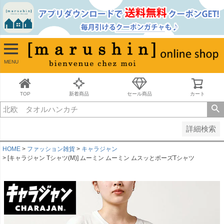
並び順
新着順
古い順
価格が安い順
MENU
価格が高い順
レビュー順
キーワードヒット順
TOP
新着商品
セール商品
カート
検索
詳細検索
HOME
ファッション雑貨
キャラジャン
[キャラジャン Tシャツ(M)] ムーミン ムーミン ムスッとポーズTシャツ