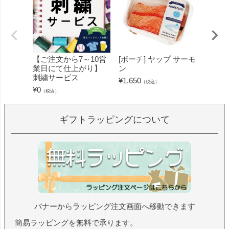
【ご注文から7～10営
[ポーチ] ヤップ サーモ
[フェ
業日にて仕上がり】
ン
ミン 
刺繍サービス
ープル
¥
1,650
（税込）
¥
0
¥
1,430
（税込）
ギフトラッピングについて
バナーからラッピング注文画面へ移動できます
簡易ラッピングを無料で承ります。