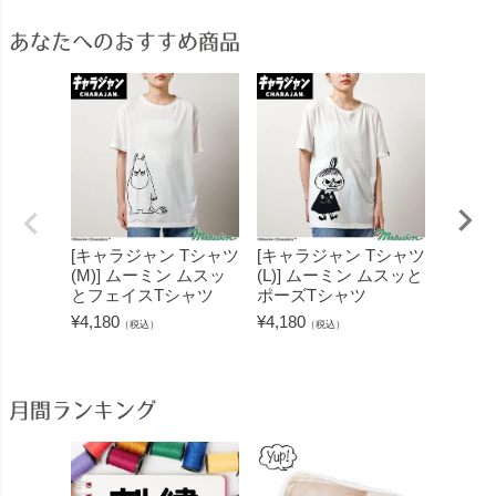
あなたへのおすすめ商品
[キャラジャン Tシャツ
[キャラジャン Tシャツ
[キャ
(M)] ムーミン ムスッ
(L)] ムーミン ムスッと
(L)]
とフェイスTシャツ
ポーズTシャツ
フェイ
¥
4,180
¥
4,180
¥
4,180
（税込）
（税込）
月間ランキング