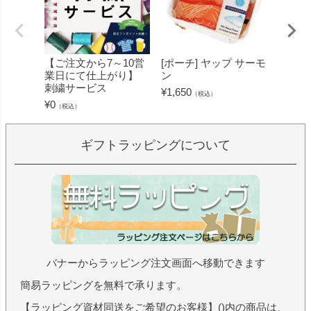
【ご注文から7～10営
[ポーチ] ヤップ サーモ
[フェ
業日にて仕上がり】
ン
ミン 
刺繍サービス
ープル
¥
1,650
（税込）
¥
0
¥
1,430
（税込）
ギフトラッピングについて
バナーからラッピング注文画面へ移動できます
簡易ラッピングを無料で承ります。
【ラッピング資材同送をご希望のお客様】()内の商品は、