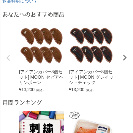
返品特約について
あなたへのおすすめ商品
[アイアンカバー8個セ
[アイアンカバー8個セ
[ヘッド
ット] MOON セピアヘ
ット] MOON グレイッ
オーカ
リンボーン
シュチェック
¥
8,800
¥
13,200
¥
13,200
（税込）
（税込）
月間ランキング