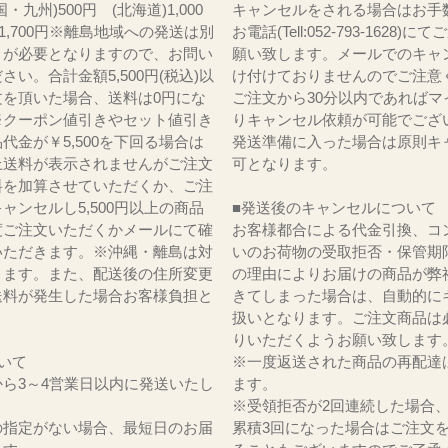
・九州)500円 (北海道)1,000
キャンセルをされる場合はお手
)1,700円※離島地域への発送は別
お電話(Tell:052-793-1628)
りが必要となりますので、お問い
願い致します。メールでのキャ
さい。合計金額5,500円(税込)以
け付けておりませんのでご注意
文を頂いた場合、送料は0円にな
ご注文から30分以内であればマ
※クーポン値引きやセット値引き
りキャンセル依頼が可能でござ
代金が￥5,500を下回る場合は
発送準備に入った場合は原則キ
上送料が表示されませんがご注文
可となります。
料を加算させていただくか、ご注
ャンセルし5,500円以上の商品
■発送後のキャンセルについて
度ご注文いただくかメールにて確
お客様都合による代金引換、コ
いただきます。※沖縄・離島は対
いのお荷物の受取拒否・保管期
ります。また、配送後の住所変更
の理由によりお届けの商品が弊
送料が発生した場合お客様負担と
きてしまった場合は、自動的に
。
扱いとなります。ご注文商品は
りいただくようお願い致します
いて
※一度返送された商品の再配達
ら3～4営業日以内に発送いたし
ます。
※受領拒否が2回連続した場合
の指定がない場合、最短日のお届
累積3回になった場合はご注文