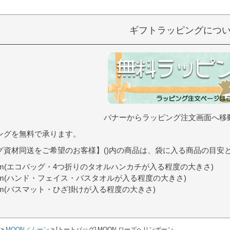
）
ギフトラッピングにつ
バナーからラッピング注文画面へ移
ングを無料で承ります。
グ資材同送をご希望のお客様】()内の商品は、袋に入る商品の目安
9cm(エコバッグ・4つ折りのタオルハンカチが入る程度の大きさ)
0cm(ハンド・フェイス・バスタオルが入る程度の大きさ)
7cm(バスマット・ひざ掛けが入る程度の大きさ)
MOON／ムーン
[トートバッグ] MOON ローズヘリンボーン