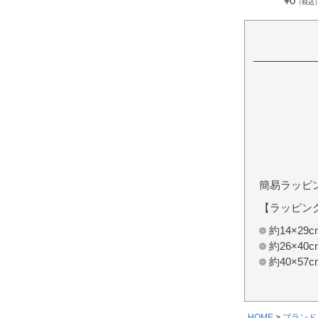
¥
0
（税込
簡易ラッピ
【ラッピン
約14×2
約26×4
約40×5
HOME
ブランド