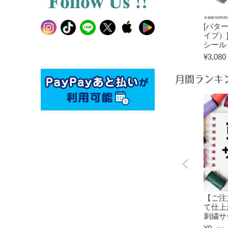
[パタ
イプ）]
シール
¥
3,080
月間ランキ
【ご注
て仕上
刺繍サ