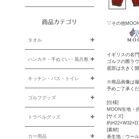
商品カテゴリ
▽その他MOO
タオル
イギリスの名
ハンカチ・手ぬぐい・風呂敷
ゴルフの際ラ
底部は大きく
キッチン・バス・トイレ
※商品画像は
予めご了承く
ゴルフグッズ
[仕様]
MOON生地・
[サイズ]
トラベルグッズ
約H22×W32×
[素材]
カー用品
表生地：ウール