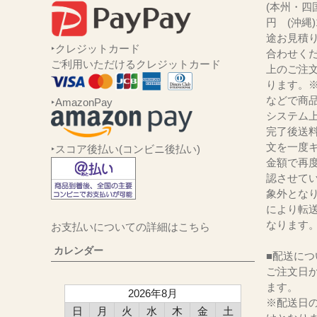
(本州・四国
円 (沖縄
途お見積
‣クレジットカード
合わせくだ
ご利用いただけるクレジットカード
上のご注
ります。
などで商品
‣AmazonPay
システム
完了後送
文を一度キ
‣スコア後払い(コンビニ後払い)
金額で再
認させて
象外とな
により転
なります
お支払いについての詳細はこちら
カレンダー
■配送につ
ご注文日か
ます。
2026年8月
※配送日
日
月
火
水
木
金
土