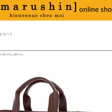
タオル
並び順
新着順
古い順
価格が
キーワードヒット順
検索
カート
検索
 ローズヘリンボーン