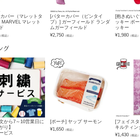
ーカバー（マレットタ
[パターカバー（ピンタイ
[抱きぬいぐ
 MARVEL マレット
プ）] ガーフィールド ランダ
ッキー ボ
ド
ムガーフィールド
ッキー
¥
2,750
¥
1,980
（税込）
（税込）
（税込）
ング
文から7～10営業日に
[ポーチ] ヤップ サーモン
[フェイスタ
がり】
キルティン
¥
1,650
（税込）
ービス
¥
1,430
（税込）