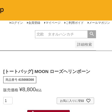
安い順
価格が高い順
レビュー順
ログイン
会員登録
マイページ
ご利用ガイド
メールマガジン
詳細検索
[トートバッグ] MOON ローズヘリンボーン
商品番号
415008300
¥
8,800
販売価格
税込
お気に入りに登録