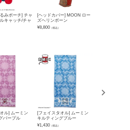
るみポーチ] チャ
[ヘッドカバー] MOON ロー
[パターカバー
ールキャッチ/チャ
ズヘリンボーン
プ）] MOON 
ボーン
¥
8,800
（税込）
¥
5,500
（税込）
オル] ムーミン
[フェイスタオル] ムーミン
[タブレットケー
グパープル
キルティングブルー
キャラクターズ
グリーン
¥
1,430
（税込）