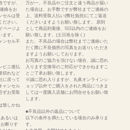
数ですが、
万が一、不良品やご注文と違う商品が届い
にてご連絡をお
た場合は、お手数ですが弊社までご連絡の
ンセルは受
上、送料受取人払い(弊社負担)にてご返送
ください。
くださいますようお願い致します。 原則
イページよ
として商品到着後、5日以内のご連絡をお
います。
願い致します。(土日祝を除く)
ャンセル不
また、不良品の場合は弊社までご連絡いた
だく際に不良個所の写真をお送りいただき
ますようお願いしております。
お写真のご協力を頂けない場合、誠に恐れ
ンビニ後払
入ります交換等のご対応ができかねますこ
限切れなど
とご了承お願い致します。
社に戻って
※誠に恐れ入りますが、丸眞オンラインシ
キャンセル
ョップ以外でご購入をされた商品につきま
必ずお受取
しては一度購入店舗にお問合せをお願い致
。
します。
は致しかね
■不良品以外の返品について
、あるいは
以下の条件を満たしている場合のみ承りま
をお断りす
す。