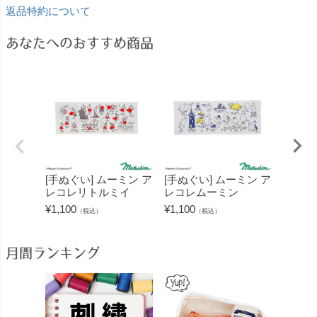
返品特約について
あなたへのおすすめ商品
[手ぬぐい] ムーミン ア
[手ぬぐい] ムーミン ア
[ハン
レコレリトルミイ
レコレムーミン
ン ハ
ゥス
¥
1,100
¥
1,100
（税込）
（税込）
¥
1,430
月間ランキング