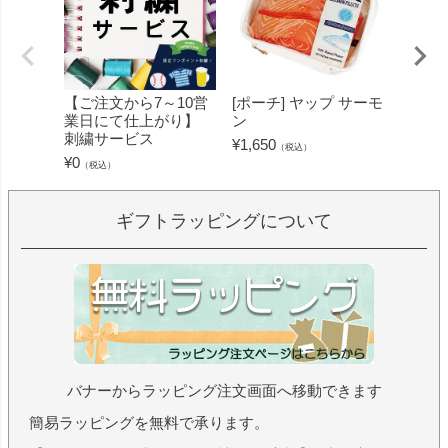
【ご注文から7～10営
[ポーチ] ヤップ サーモ
[フェ
業日にて仕上がり】
ン
ミン 
刺繍サービス
ープル
¥
1,650
（税込）
¥
0
¥
1,430
（税込）
ギフトラッピングについて
バナーからラッピング注文画面へ移動できます
簡易ラッピングを無料で承ります。