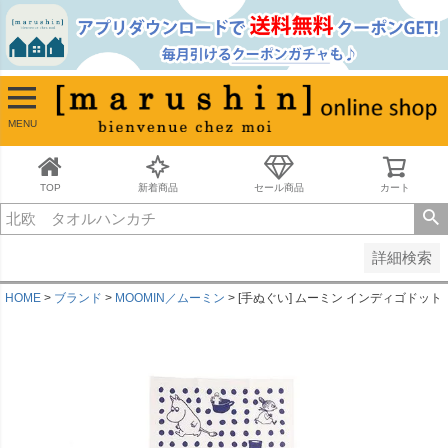
並び順
新着順
古い順
価格が安い順
MENU
価格が高い順
レビュー順
キーワードヒット順
TOP
新着商品
セール商品
カート
検索
詳細検索
HOME
ブランド
MOOMIN／ムーミン
[手ぬぐい] ムーミン インディゴドット