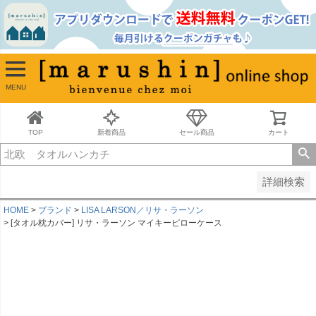
並び順
新着順
古い順
価格が安い順
MENU
価格が高い順
レビュー順
キーワードヒット順
TOP
新着商品
セール商品
カート
検索
詳細検索
HOME
ブランド
LISA LARSON／リサ・ラーソン
[タオル枕カバー] リサ・ラーソン マイキーピローケース