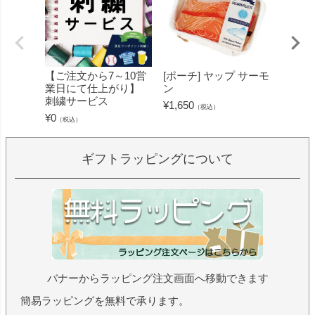
【ご注文から7～10営
[ポーチ] ヤップ サーモ
[フェ
業日にて仕上がり】
ン
ミン 
刺繍サービス
ープル
¥
1,650
（税込）
¥
0
¥
1,430
（税込）
ギフトラッピングについて
バナーからラッピング注文画面へ移動できます
簡易ラッピングを無料で承ります。