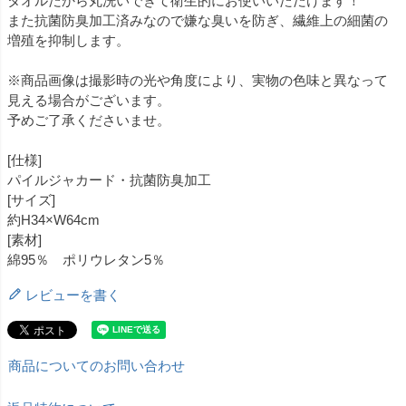
タオルだから丸洗いできて衛生的にお使いいただけます！
また抗菌防臭加工済みなので嫌な臭いを防ぎ、繊維上の細菌の
増殖を抑制します。
※商品画像は撮影時の光や角度により、実物の色味と異なって
見える場合がございます。
予めご了承くださいませ。
[仕様]
パイルジャカード・抗菌防臭加工
[サイズ]
約H34×W64cm
[素材]
綿95％ ポリウレタン5％
レビューを書く
商品についてのお問い合わせ