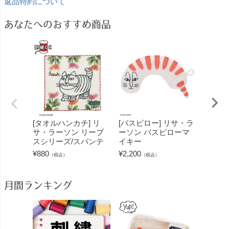
返品特約について
あなたへのおすすめ商品
[タオルハンカチ] リ
[バスピロー] リサ・ラ
[フェイ
サ・ラーソン リーブ
ーソン バスピローマ
サ・ラ
スシリーズ/スバンテ
イキー
ーシリ
¥
880
¥
2,200
¥
1,650
（税込）
（税込）
月間ランキング