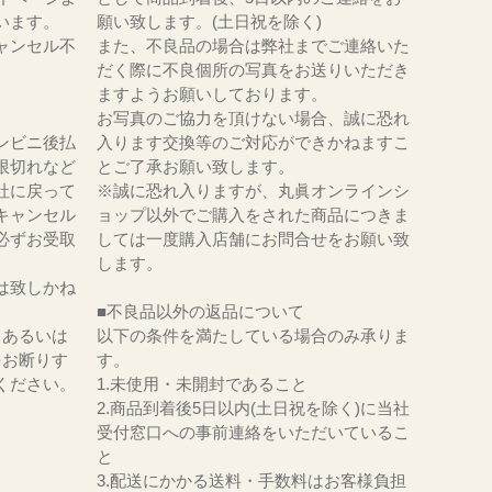
います。
願い致します。(土日祝を除く)
ャンセル不
また、不良品の場合は弊社までご連絡いた
だく際に不良個所の写真をお送りいただき
ますようお願いしております。
お写真のご協力を頂けない場合、誠に恐れ
ンビニ後払
入ります交換等のご対応ができかねますこ
限切れなど
とご了承お願い致します。
社に戻って
※誠に恐れ入りますが、丸眞オンラインシ
キャンセル
ョップ以外でご購入をされた商品につきま
必ずお受取
しては一度購入店舗にお問合せをお願い致
。
します。
は致しかね
■不良品以外の返品について
、あるいは
以下の条件を満たしている場合のみ承りま
をお断りす
す。
ください。
1.未使用・未開封であること
2.商品到着後5日以内(土日祝を除く)に当社
受付窓口への事前連絡をいただいているこ
と
3.配送にかかる送料・手数料はお客様負担