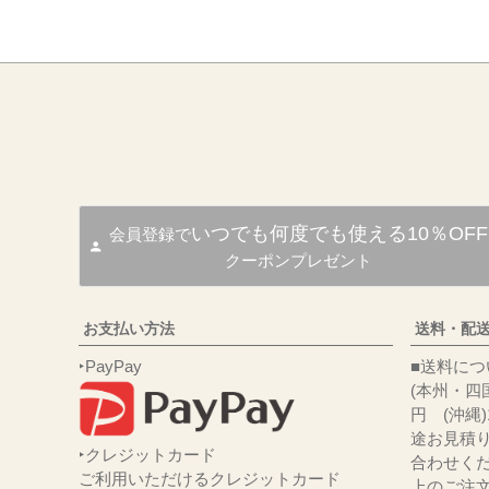
いつでも何度でも使える10％OFF
会員登録で
クーポンプレゼント
お支払い方法
送料・配
‣PayPay
■送
(本州・四国
円 (沖縄
途お見積
‣クレジットカード
合わせくだ
ご利用いただけるクレジットカード
上のご注