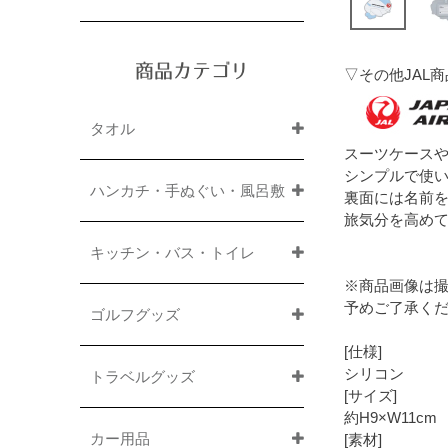
商品カテゴリ
▽その他JAL
タオル
スーツケース
シンプルで使
ハンカチ・手ぬぐい・風呂敷
裏面には名前
旅気分を高め
キッチン・バス・トイレ
※商品画像は
予めご了承く
ゴルフグッズ
[仕様]
シリコン
トラベルグッズ
[サイズ]
約H9×W11c
カー用品
[素材]