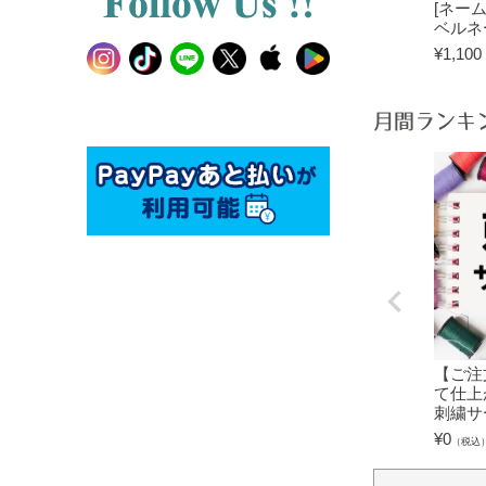
[ネーム
ベルネ
¥
1,100
月間ランキ
【ご注
て仕上
刺繍サ
¥
0
（税込