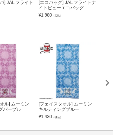
] JAL フライト
[エコバッグ] JAL フライトナ
[不織布バッグ] 
イトビューエコバッグ
ライト
¥
1,980
¥
418
（税込）
（税込）
オル] ムーミン
[フェイスタオル] ムーミン
[タブレットケー
グパープル
キルティングブルー
キャラクターズ
グリーン
¥
1,430
（税込）
¥
2,530
（税込）