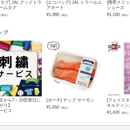
タグ] JAL グッドトラ
[エコバッグ] JAL トラベルエ
[携帯スリッパ
ームタグ
アポート
シューズ
¥
1,980
¥
1,100
（税込）
（税込）
（税込）
ング
文から7～10営業日に
[ポーチ] ヤップ サーモン
[フェイスタ
がり】
キルティン
¥
1,650
（税込）
ービス
¥
1,430
（税込）
）