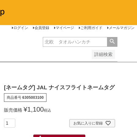
安い順
価格が高い順
レビュー順
ログイン
会員登録
マイページ
ご利用ガイド
メールマガジン
詳細検索
[ネームタグ] JAL ナイスフライトネームタグ
商品番号
6305003100
¥
1,100
販売価格
税込
お気に入りに登録