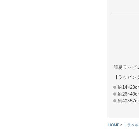
簡易ラッピ
【ラッピン
約14×2
約26×4
約40×5
HOME
トラベル