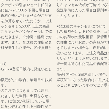
※クーポン値引きやセット値引き
りキャンセル依頼が可能でござ
代金が￥5,500を下回る場合は
発送準備に入った場合は原則キ
上送料が表示されませんがご注文
可となります。
料を加算させていただくか、ご注
ャンセルし5,500円以上の商品
■発送後のキャンセルについて
度ご注文いただくかメールにて確
お客様都合による代金引換、コ
いただきます。※沖縄・離島は対
いのお荷物の受取拒否・保管期
ります。また、配送後の住所変更
の理由によりお届けの商品が弊
送料が発生した場合お客様負担と
きてしまった場合は、自動的に
。
扱いとなります。ご注文商品は
りいただくようお願い致します
いて
※一度返送された商品の再配達
ら3～4営業日以内に発送いたし
ます。
※受領拒否が2回連続した場合
の指定がない場合、最短日のお届
累積3回になった場合はご注文
ます。
ることもございますのでご了承
でのご注文につきましては原則、
ただきました当日に出荷をさせて
ます。(ご注文が殺到している場
荷に多少遅れが生じる可能性がご