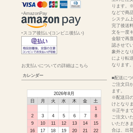
ります。
などで商品
‣AmazonPay
システム
完了後送
文を一度キ
‣スコア後払い(コンビニ後払い)
金額で再
認させて
象外とな
により転
なります
お支払いについての詳細はこちら
カレンダー
■配送につ
ご注文日か
ます。
2026年8月
※配送日
日
月
火
水
木
金
土
けとなり
1
※正午ま
2
3
4
5
6
7
8
ご注文い
9
10
11
12
13
14
15
いただき
合は、出
16
17
18
19
20
21
22