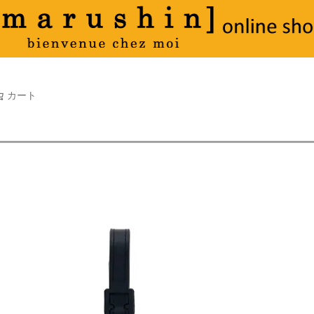
タオル
並び順
新着順
古い順
価格が
キーワードヒット順
検索
カート
検索