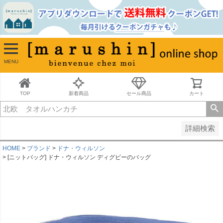
並び順
新着順
古い順
価格が安い順
MENU
価格が高い順
レビュー順
キーワードヒット順
TOP
新着商品
セール商品
カート
検索
詳細検索
HOME
ブランド
ドナ・ウィルソン
[ニットバッグ] ドナ・ウィルソン ディグビーのバッグ