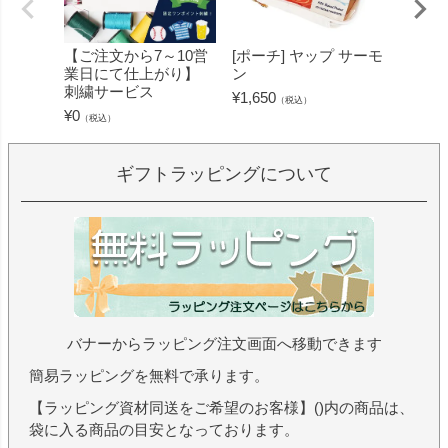
【ご注文から7～10営
[ポーチ] ヤップ サーモ
[フェ
業日にて仕上がり】
ン
ミン 
刺繍サービス
ープル
¥
1,650
（税込）
¥
0
¥
1,430
（税込）
ギフトラッピングについて
バナーからラッピング注文画面へ移動できます
簡易ラッピングを無料で承ります。
【ラッピング資材同送をご希望のお客様】()内の商品は、
袋に入る商品の目安となっております。