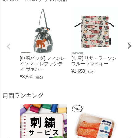
[巾着バッグ] フィンレ
[巾着] リサ・ラーソン
[トラ
イソン エレファンテ
フルーツマイキー
ット]
ィ ヴァパー
エレフ
¥
1,650
（税込）
¥
3,850
¥
3,850
（税込）
月間ランキング