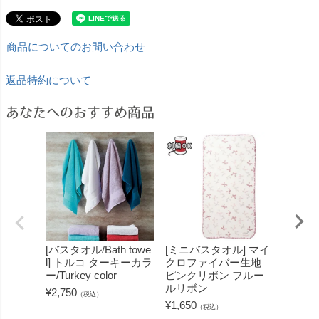
商品についてのお問い合わせ
返品特約について
あなたへのおすすめ商品
[バスタオル/Bath towe
[ミニバスタオル] マイ
[フェ
l] トルコ ターキーカラ
クロファイバー生地
のプー
ー/Turkey color
ピンクリボン フルー
ステル
ルリボン
¥
2,750
¥
1,100
（税込）
¥
1,650
（税込）