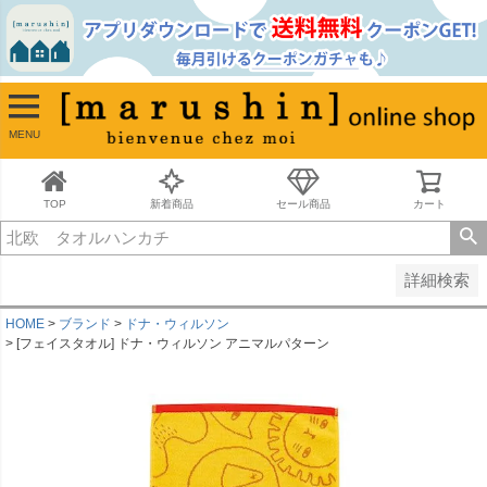
並び順
新着順
古い順
価格が安い順
MENU
価格が高い順
レビュー順
キーワードヒット順
TOP
新着商品
セール商品
カート
検索
詳細検索
HOME
ブランド
ドナ・ウィルソン
[フェイスタオル] ドナ・ウィルソン アニマルパターン