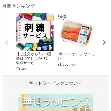
月間ランキング
【ご注文から7～10営
[ポーチ] ヤップ サーモ
[フェ
業日にて仕上がり】
ン
ミン 
刺繍サービス
ープル
¥
1,650
（税込）
¥
0
¥
1,430
（税込）
ギフトラッピングについて