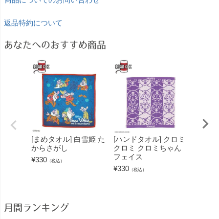
返品特約について
あなたへのおすすめ商品
[まめタオル] 白雪姫 た
[ハンドタオル] クロミ
[フェ
からさがし
クロミ クロミちゃん
のプー
フェイス
ーハニ
¥
330
（税込）
¥
330
¥
1,100
（税込）
月間ランキング