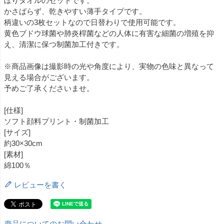
ぼりタオルのセットです。
かさばらず、乾きやすい薄手タイプです。
柄違いの3枚セットなので日替わりで使用可能です。
黄色ブドウ球菌や肺炎桿菌などの人体に有害な細菌の増殖を抑
え、清潔に保つ制菌加工付きです。
※商品画像は撮影時の光や角度により、実物の色味と異なって
見える場合がございます。
予めご了承くださいませ。
[仕様]
ソフト顔料プリント・制菌加工
[サイズ]
約30×30cm
[素材]
綿100％
レビューを書く
商品についてのお問い合わせ