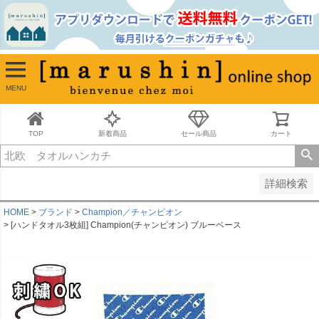
並び順
新着順
古い順
価格が安い順
MENU
価格が高い順
レビュー順
キーワードヒット順
TOP
新着商品
セール商品
カート
検索
詳細検索
HOME
ブランド
Champion／チャンピオン
[ハンドタオル3枚組] Champion(チャンピオン) ブルーベース