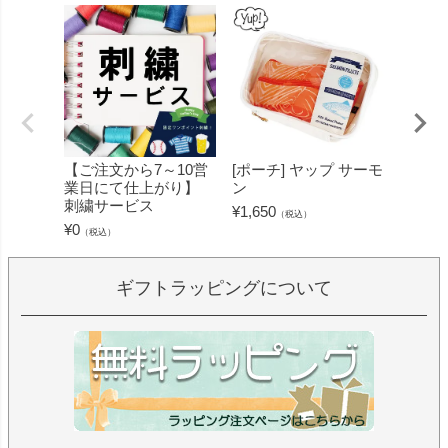
【ご注文から7～10営
[ポーチ] ヤップ サーモ
[フェ
業日にて仕上がり】
ン
ミン 
刺繍サービス
ープル
¥
1,650
（税込）
¥
0
¥
1,430
（税込）
ギフトラッピングについて