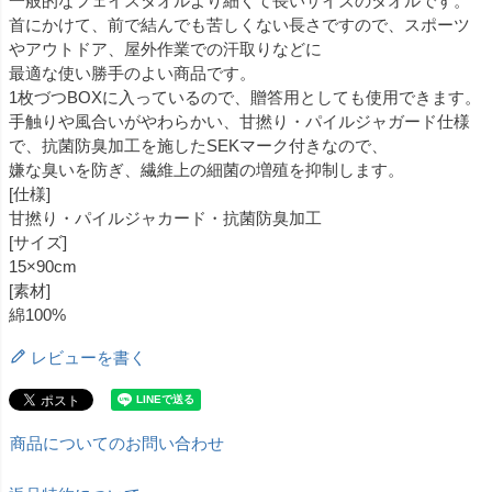
一般的なフェイスタオルより細くて長いサイズのタオルです。
首にかけて、前で結んでも苦しくない長さですので、スポーツ
やアウトドア、屋外作業での汗取りなどに
最適な使い勝手のよい商品です。
1枚づつBOXに入っているので、贈答用としても使用できます。
手触りや風合いがやわらかい、甘撚り・パイルジャガード仕様
で、抗菌防臭加工を施したSEKマーク付きなので、
嫌な臭いを防ぎ、繊維上の細菌の増殖を抑制します。
[仕様]
甘撚り・パイルジャカード・抗菌防臭加工
[サイズ]
15×90cm
[素材]
綿100%
レビューを書く
商品についてのお問い合わせ