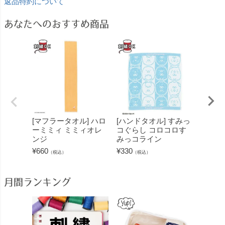
返品特約について
あなたへのおすすめ商品
[マフラータオル] ハロ
[ハンドタオル] すみっ
[マフ
ーミミィ ミミィオレ
コぐらし コロコロす
シード
ンジ
みっコライン
ー
¥
660
¥
330
¥
660
（税込）
（税込）
（
月間ランキング