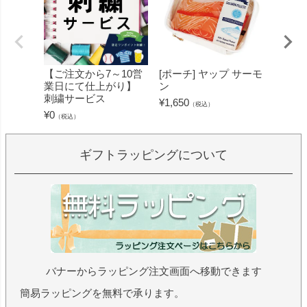
【ご注文から7～10営
[ポーチ] ヤップ サーモ
[フェ
業日にて仕上がり】
ン
ミン 
刺繍サービス
ープル
¥
1,650
（税込）
¥
0
¥
1,430
（税込）
ギフトラッピングについて
バナーからラッピング注文画面へ移動できます
簡易ラッピングを無料で承ります。