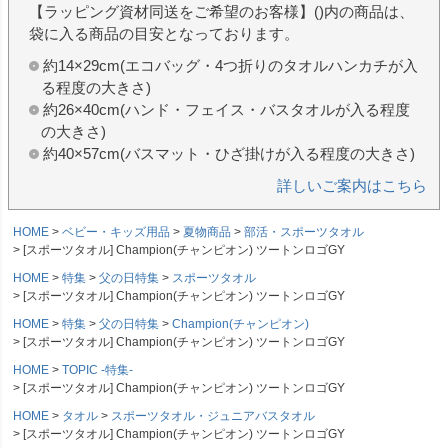
【ラッピング資材同送をご希望のお客様】()内の商品は、
袋に入る商品の目安となっております。
約14×29cm(エコバッグ・4つ折りのタオルハンカチが入
る程度の大きさ)
約26×40cm(ハンド・フェイス・バスタオルが入る程度
の大きさ)
約40×57cm(バスマット・ひざ掛けが入る程度の大きさ)
詳しいご案内はこちら
HOME
ベビー・キッズ用品
夏物商品
部活・スポーツタオル
[スポーツタオル] Champion(チャンピオン) ツートンロゴGY
HOME
特集
父の日特集
スポーツタオル
[スポーツタオル] Champion(チャンピオン) ツートンロゴGY
HOME
特集
父の日特集
Champion(チャンピオン)
[スポーツタオル] Champion(チャンピオン) ツートンロゴGY
HOME
TOPIC -特集-
[スポーツタオル] Champion(チャンピオン) ツートンロゴGY
HOME
タオル
スポーツタオル・ジュニアバスタオル
[スポーツタオル] Champion(チャンピオン) ツートンロゴGY