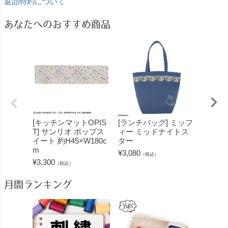
返品特約について
あなたへのおすすめ商品
[キッチンマットOPIS
[ランチバッグ] ミッフ
[トラ
T] サンリオ ポップス
ィー ミッドナイトス
偵コナ
イート 約H45×W180c
ター
発明品
m
¥
3,080
¥
5,280
（税込）
¥
3,300
（税込）
月間ランキング