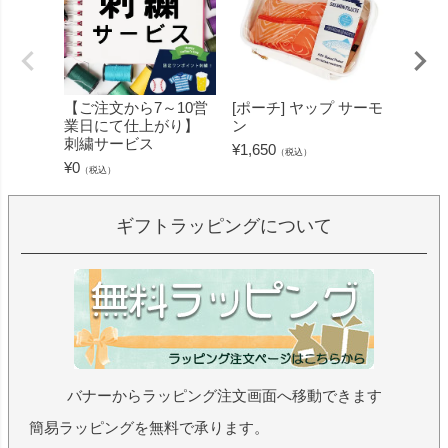
【ご注文から7～10営
[ポーチ] ヤップ サーモ
[フェ
業日にて仕上がり】
ン
ミン 
刺繍サービス
ープル
¥
1,650
（税込）
¥
0
¥
1,430
（税込）
ギフトラッピングについて
バナーからラッピング注文画面へ移動できます
簡易ラッピングを無料で承ります。