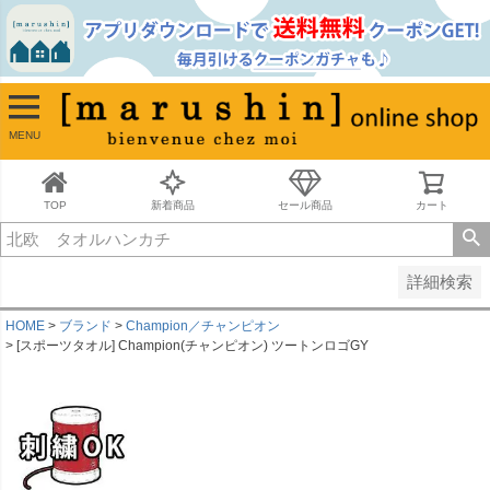
並び順
新着順
古い順
価格が安い順
MENU
価格が高い順
レビュー順
キーワードヒット順
TOP
新着商品
セール商品
カート
検索
詳細検索
HOME
ブランド
Champion／チャンピオン
[スポーツタオル] Champion(チャンピオン) ツートンロゴGY