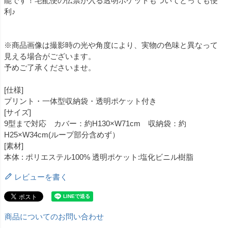
能です！宅配便の伝票が入る透明ポケットもついてとっても便
利♪
※商品画像は撮影時の光や角度により、実物の色味と異なって
見える場合がございます。
予めご了承くださいませ。
[仕様]
プリント・一体型収納袋・透明ポケット付き
[サイズ]
9型まで対応 カバー：約H130×W71cm 収納袋：約
H25×W34cm(ループ部分含めず）
[素材]
本体 : ポリエステル100% 透明ポケット:塩化ビニル樹脂
レビューを書く
商品についてのお問い合わせ