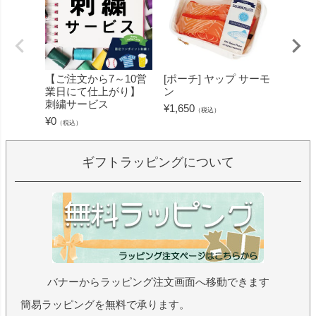
【ご注文から7～10営
[ポーチ] ヤップ サーモ
[フェ
業日にて仕上がり】
ン
ミン 
刺繍サービス
ープル
¥
1,650
（税込）
¥
0
¥
1,430
（税込）
ギフトラッピングについて
バナーからラッピング注文画面へ移動できます
簡易ラッピングを無料で承ります。