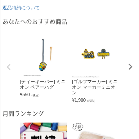
返品特約について
あなたへのおすすめ商品
[ティーキーパー] ミニ
[ゴルフマーカー] ミニ
[トラ
オン ペアーハグ
オン マーカーミニオ
ット]
ン
ラブバ
¥
550
（税込）
¥
1,980
¥
3,850
（税込）
月間ランキング