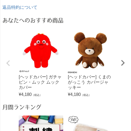
返品特約について
あなたへのおすすめ商品
[ヘッドカバー] ガチャ
[ヘッドカバー] くまの
[ヘッ
ピン・ムック ムック
がっこう カバージャ
犬 ア
カバー
ッキー
¥
4,180
¥
4,180
¥
4,180
（税込）
（税込）
月間ランキング