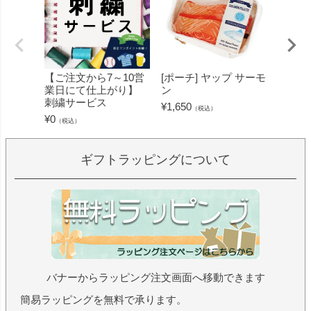
【ご注文から7～10営
[ポーチ] ヤップ サーモ
[フェ
業日にて仕上がり】
ン
ミン 
刺繍サービス
ープル
¥
1,650
（税込）
¥
0
¥
1,430
（税込）
ギフトラッピングについて
バナーからラッピング注文画面へ移動できます
簡易ラッピングを無料で承ります。