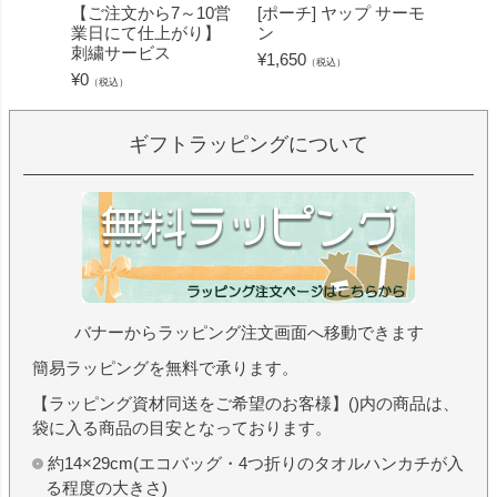
【ご注文から7～10営
[ポーチ] ヤップ サーモ
[フェ
業日にて仕上がり】
ン
ミン 
刺繍サービス
ープル
¥
1,650
（税込）
¥
0
¥
1,430
（税込）
ギフトラッピングについて
バナーからラッピング注文画面へ移動できます
簡易ラッピングを無料で承ります。
【ラッピング資材同送をご希望のお客様】()内の商品は、
袋に入る商品の目安となっております。
約14×29cm(エコバッグ・4つ折りのタオルハンカチが入
る程度の大きさ)