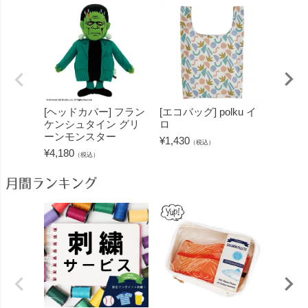
[ヘッドカバー] フラン
[エコバッグ] polku イ
[エコバッ
ケンシュタイン グリ
ロ
ッツァ
ーンモンスター
¥
1,430
¥
1,430
（税込）
¥
4,180
（税込）
月間ランキング