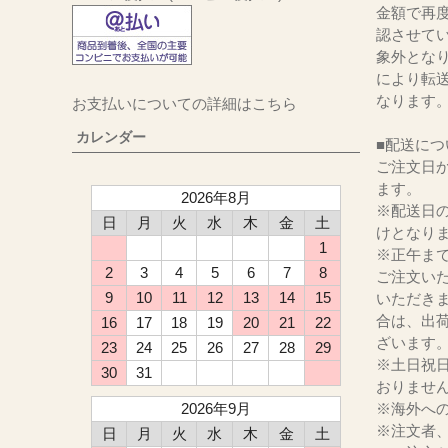
金額で再
認させて
象外とな
により転
なります
お支払いについての詳細はこちら
カレンダー
■配送につ
ご注文日か
ます。
2026年8月
※配送日
日
月
火
水
木
金
土
けとなり
1
※正午ま
2
3
4
5
6
7
8
ご注文い
9
10
11
12
13
14
15
いただき
合は、出
16
17
18
19
20
21
22
ざいます
23
24
25
26
27
28
29
※土日祝
30
31
おりませ
2026年9月
※海外へ
※注文者
日
月
火
水
木
金
土