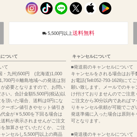
送料無料
5,500円以上
送について
キャンセルについて
料について
■発送前のキャンセルについて
・九州)500円 (北海道)1,000
キャンセルをされる場合はお手
)1,700円※離島地域への発送は別
お電話(Tell:052-793-1628)
りが必要となりますので、お問い
願い致します。メールでのキャ
さい。合計金額5,500円(税込)以
け付けておりませんのでご注意
文を頂いた場合、送料は0円にな
ご注文から30分以内であればマ
※クーポン値引きやセット値引き
りキャンセル依頼が可能でござ
代金が￥5,500を下回る場合は
発送準備に入った場合は原則キ
上送料が表示されませんがご注文
可となります。
料を加算させていただくか、ご注
ャンセルし5,500円以上の商品
■発送後のキャンセルについて