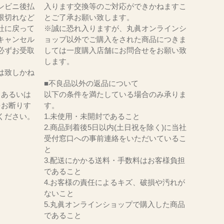
ンビニ後払
入ります交換等のご対応ができかねますこ
限切れなど
とご了承お願い致します。
社に戻って
※誠に恐れ入りますが、丸眞オンラインシ
キャンセル
ョップ以外でご購入をされた商品につきま
必ずお受取
しては一度購入店舗にお問合せをお願い致
。
します。
は致しかね
■不良品以外の返品について
、あるいは
以下の条件を満たしている場合のみ承りま
をお断りす
す。
ください。
1.未使用・未開封であること
2.商品到着後5日以内(土日祝を除く)に当社
受付窓口への事前連絡をいただいているこ
と
3.配送にかかる送料・手数料はお客様負担
であること
4.お客様の責任によるキズ、破損や汚れが
ないこと
5.丸眞オンラインショップで購入した商品
であること