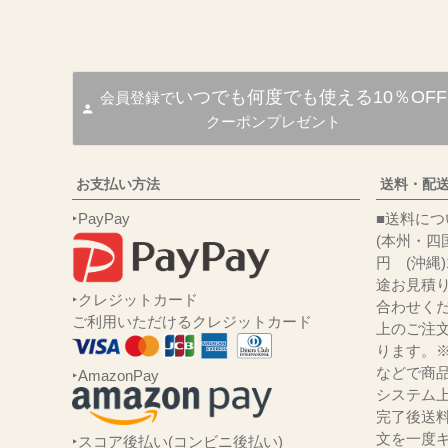
いつでも何度でも使える10％OFF
会員登録で
クーポンプレゼント
お支払い方法
送料・配
‣PayPay
■送
(本州・四国
円 (沖縄
途お見積
‣クレジットカード
合わせくだ
ご利用いただけるクレジットカード
上のご注
ります。
などで商品
‣AmazonPay
システム
完了後送
文を一度キ
‣スコア後払い(コンビニ後払い)