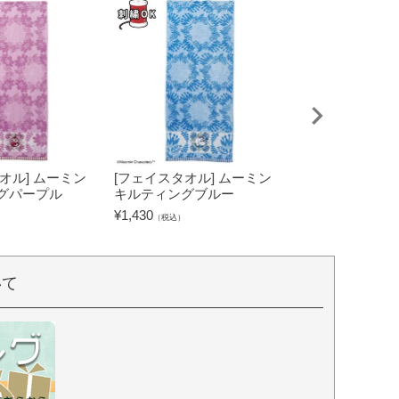
オル] ムーミン
[フェイスタオル] ムーミン
[タブレットケー
グパープル
キルティングブルー
キャラクターズ
グリーン
¥
1,430
（税込）
¥
2,530
（税込）
いて