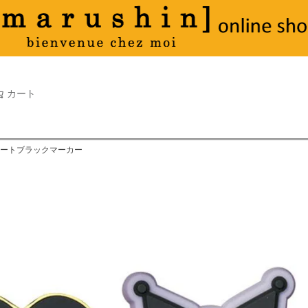
タオル
並び順
新着順
古い順
価格が
キーワードヒット順
検索
カート
検索
 ハートブラックマーカー