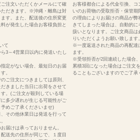
度ご注文いただくかメールにて確
お客様都合による代金引換、コ
いただきます。※沖縄・離島は対
いのお荷物の受取拒否・保管期
ります。また、配送後の住所変更
の理由によりお届けの商品が弊
送料が発生した場合お客様負担と
きてしまった場合は、自動的に
。
扱いとなります。ご注文商品は
りいただくようお願い致します
いて
※一度返送された商品の再配達
ら3～4営業日以内に発送いたし
ます。
※受領拒否が2回連続した場合
の指定がない場合、最短日のお届
累積3回になった場合はご注文
ます。
ることもございますのでご了承
でのご注文につきましては原則、
ただきました当日に出荷をさせて
ます。(ご注文が殺到している場
荷に多少遅れが生じる可能性がご
。予めご了承くださいませ)
日、その他休業日は発送を行って
ん。
のお届けは承っておりません。
、配送先の住所が同じで、１度目