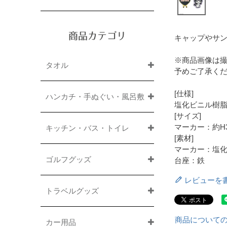
商品カテゴリ
キャップやサ
※商品画像は
タオル
予めご了承く
[仕様]
ハンカチ・手ぬぐい・風呂敷
塩化ビニル樹
[サイズ]
マーカー：約H3
キッチン・バス・トイレ
[素材]
マーカー：塩
ゴルフグッズ
台座：鉄
レビューを
トラベルグッズ
商品について
カー用品