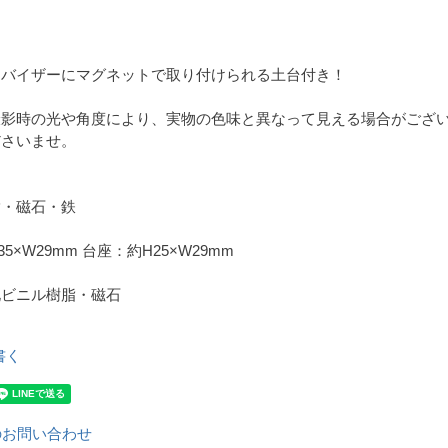
ンバイザーにマグネットで取り付けられる土台付き！
撮影時の光や角度により、実物の色味と異なって見える場合がござ
ださいませ。
脂・磁石・鉄
5×W29mm 台座：約H25×W29mm
化ビニル樹脂・磁石
書く
のお問い合わせ