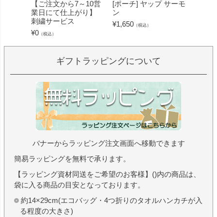
【ご注文から7～10営
[ポーチ] ヤップ サーモ
[フェ
業日にて仕上がり】
ン
ミン 
刺繍サービス
ープル
¥
1,650
（税込）
¥
0
¥
1,430
（税込）
ギフトラッピングについて
バナーからラッピング注文画面へ移動できます
簡易ラッピングを無料で承ります。
【ラッピング資材同送をご希望のお客様】()内の商品は、
袋に入る商品の目安となっております。
約14×29cm(エコバッグ・4つ折りのタオルハンカチが入
る程度の大きさ)