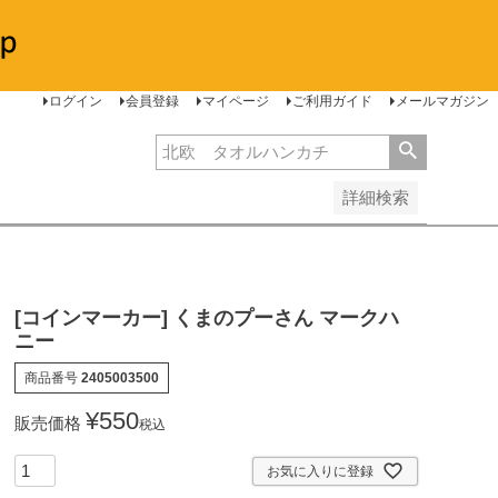
安い順
価格が高い順
レビュー順
ログイン
会員登録
マイページ
ご利用ガイド
メールマガジン
詳細検索
[コインマーカー] くまのプーさん マークハ
ニー
商品番号
2405003500
¥
550
販売価格
税込
お気に入りに登録