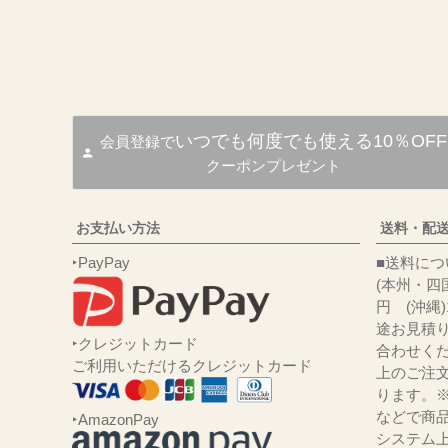
いつでも何度でも使える10％OFF
会員登録で
クーポンプレゼント
お支払い方法
送料・配
‣PayPay
■送
(本州・四国
円 (沖縄
途お見積
‣クレジットカード
合わせくだ
ご利用いただけるクレジットカード
上のご注
ります。
などで商品
‣AmazonPay
システム