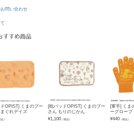
のお問い合わせ
いて
おすすめ商品
ドOPIST] くまのプー
[枕パッドOPIST] くまのプー
[軍手] く
気まぐれデイズ
さん もりのじかん
ーグローブ
¥
1,100
¥
440
税込）
（税込）
（税込）