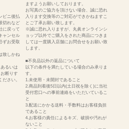
ますようお願いしております。
お写真のご協力を頂けない場合、誠に恐れ
ンビニ後払
入ります交換等のご対応ができかねますこ
限切れなど
とご了承お願い致します。
社に戻って
※誠に恐れ入りますが、丸眞オンラインシ
キャンセル
ョップ以外でご購入をされた商品につきま
必ずお受取
しては一度購入店舗にお問合せをお願い致
。
します。
は致しかね
■不良品以外の返品について
、あるいは
以下の条件を満たしている場合のみ承りま
をお断りす
す。
ください。
1.未使用・未開封であること
2.商品到着後5日以内(土日祝を除く)に当社
受付窓口への事前連絡をいただいているこ
と
3.配送にかかる送料・手数料はお客様負担
であること
4.お客様の責任によるキズ、破損や汚れが
ないこと