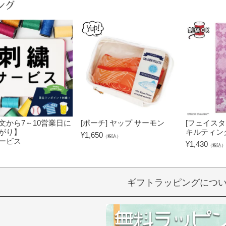
ング
文から7～10営業日に
[ポーチ] ヤップ サーモン
[フェイスタ
がり】
キルティン
¥
1,650
（税込）
ービス
¥
1,430
（税込）
）
ギフトラッピングにつ