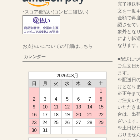
完了後送
文を一度キ
‣スコア後払い(コンビニ後払い)
金額で再
認させて
象外とな
により転
なります
お支払いについての詳細はこちら
カレンダー
■配送につ
ご注文日か
ます。
2026年8月
※配送日
日
月
火
水
木
金
土
けとなり
1
※正午ま
2
3
4
5
6
7
8
ご注文い
9
10
11
12
13
14
15
いただき
合は、出
16
17
18
19
20
21
22
ざいます
23
24
25
26
27
28
29
※土日祝
30
31
おりませ