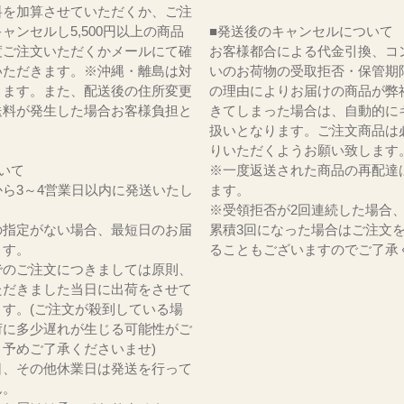
料を加算させていただくか、ご注
ャンセルし5,500円以上の商品
■発送後のキャンセルについて
度ご注文いただくかメールにて確
お客様都合による代金引換、コ
いただきます。※沖縄・離島は対
いのお荷物の受取拒否・保管期
ります。また、配送後の住所変更
の理由によりお届けの商品が弊
送料が発生した場合お客様負担と
きてしまった場合は、自動的に
。
扱いとなります。ご注文商品は
りいただくようお願い致します
いて
※一度返送された商品の再配達
ら3～4営業日以内に発送いたし
ます。
※受領拒否が2回連続した場合
の指定がない場合、最短日のお届
累積3回になった場合はご注文
ます。
ることもございますのでご了承
でのご注文につきましては原則、
ただきました当日に出荷をさせて
ます。(ご注文が殺到している場
荷に多少遅れが生じる可能性がご
。予めご了承くださいませ)
日、その他休業日は発送を行って
ん。