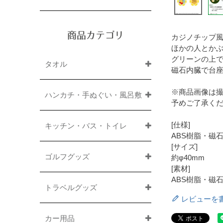
商品カテゴリ
カジノチップ
ほかの人とか
グリーンの上で
タオル
磁石内臓で台
※商品画像は
ハンカチ・手ぬぐい・風呂敷
予めご了承く
[仕様]
キッチン・バス・トイレ
ABS樹脂・磁
[サイズ]
ゴルフグッズ
約φ40mm
[素材]
ABS樹脂・磁
トラベルグッズ
レビューを
カー用品