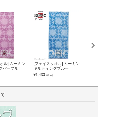
オル] ムーミン
[フェイスタオル] ムーミン
[タブレットケー
グパープル
キルティングブルー
キャラクターズ
グリーン
¥
1,430
（税込）
¥
2,530
（税込）
いて