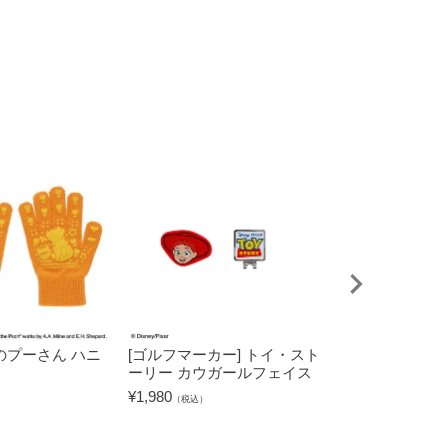
まのプーさん ハニ
[ゴルフマーカー] トイ・スト
[コインマーカー
ーリー カウガールフェイス
ォーズ ブラック
¥
1,980
¥
550
（税込）
（税込）