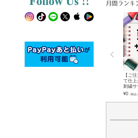
月間ランキ
【ご注
て仕上
刺繍サ
¥
0
（税込