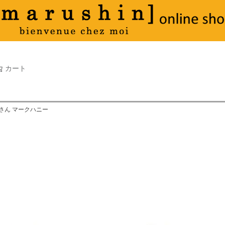
タオル
並び順
新着順
古い順
価格が
キーワードヒット順
検索
カート
検索
ーさん マークハニー