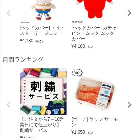
[ヘッドカバー] トイ・
[ヘッドカバー] ガチャ
[ヘッ
ストーリー ジェシー
ピン・ムック ムック
がっこ
カバー
ッキー
¥
4,180
（税込）
¥
4,180
¥
4,180
（税込）
月間ランキング
【ご注文から7～10営
[ポーチ] ヤップ サーモ
[フェ
業日にて仕上がり】
ン
ミン 
刺繍サービス
ープル
¥
1,650
（税込）
¥
0
¥
1,430