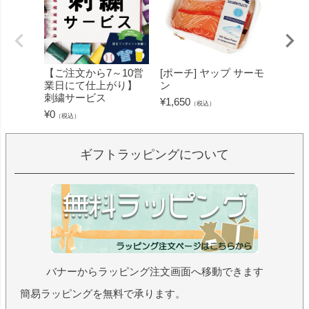
【ご注文から7～10営
[ポーチ] ヤップ サーモ
[フェ
業日にて仕上がり】
ン
ミン 
刺繍サービス
ープル
¥
1,650
（税込）
¥
0
¥
1,430
（税込）
ギフトラッピングについて
バナーからラッピング注文画面へ移動できます
簡易ラッピングを無料で承ります。