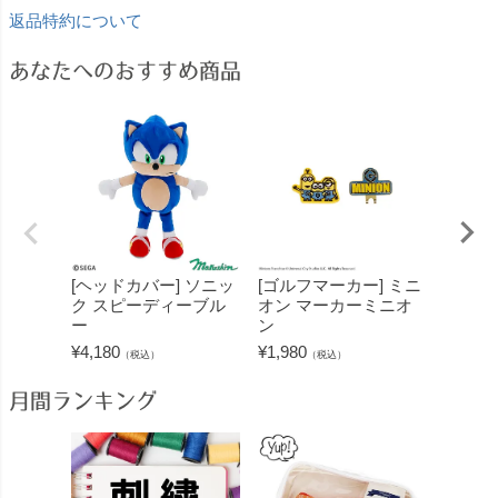
返品特約について
あなたへのおすすめ商品
[ヘッドカバー] ソニッ
[ゴルフマーカー] ミニ
[ヘッド
ク スピーディーブル
オン マーカーミニオ
EL 
ー
ン
ヘッド
¥
4,180
¥
1,980
¥
4,180
（税込）
（税込）
月間ランキング