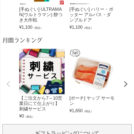
[手ぬぐい] ULTRAMA
[手ぬぐい] ハリー・ポ
[手ぬ
N(ウルトラマン) 餅つ
ッター アルバス・ダ
ャラク
き大作戦
ンブルドア
んぶい
¥
1,100
¥
1,100
¥
1,100
（税込）
（税込）
月間ランキング
【ご注文から7～10営
[ポーチ] ヤップ サーモ
[フェ
業日にて仕上がり】
ン
ミン 
刺繍サービス
ープル
¥
1,650
（税込）
¥
0
¥
1,430
（税込）
ギフトラッピングについて